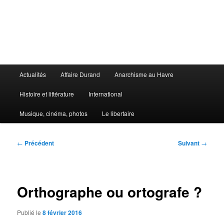
Aller
au
contenu
principal
Le Libertaire
Menu
Actualités
Affaire Durand
Anarchisme au Havre
principal
Histoire et littérature
International
Musique, cinéma, photos
Le libertaire
Navigation
←
Précédent
Suivant
→
des
articles
Orthographe ou ortografe ?
Publié le
8 février 2016