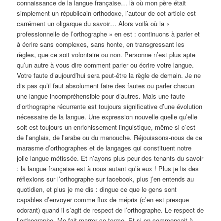
connaissance de la langue française… là où mon père était
simplement un républicain orthodoxe, l’auteur de cet article est
carrément un oligarque du savoir… Alors voilà où la «
professionnelle de l’orthographe » en est : continuons à parler et
à écrire sans complexes, sans honte, en transgressant les
règles, que ce soit volontaire ou non. Personne n’est plus apte
qu’un autre à vous dire comment parler ou écrire votre langue.
Votre faute d’aujourd’hui sera peut-être la règle de demain. Je ne
dis pas qu’il faut absolument faire des fautes ou parler chacun
une langue incompréhensible pour d’autres. Mais une faute
d’orthographe récurrente est toujours significative d’une évolution
nécessaire de la langue. Une expression nouvelle quelle qu’elle
soit est toujours un enrichissement linguistique, même si c’est
de l’anglais, de l’arabe ou du manouche. Réjouissons-nous de ce
marasme d’orthographes et de langages qui constituent notre
jolie langue métissée. Et n’ayons plus peur des tenants du savoir
: la langue française est à nous autant qu’à eux ! Plus je lis des
réflexions sur l’orthographe sur facebook, plus j’en entends au
quotidien, et plus je me dis : dingue ce que le gens sont
capables d’envoyer comme flux de mépris (c’en est presque
odorant) quand il s’agit de respect de l’orthographe. Le respect de
l’orthographe. Me fait marrer ce terme. Et si on commençait à