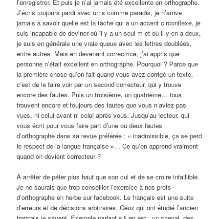
l’enregistrer. Et puis je n’ai jamais été excellente en orthographe.
J’écris toujours pardi avec un s comme paradis, je n’arrive
jamais à savoir quelle est la tâche qui a un accent circonflexe, je
suis incapable de deviner où il y a un seul m et où il y en a deux,
je suis en générale une vraie queue avec les lettres doublées,
entre autres. Mais en devenant correctrice, j’ai appris que
personne n’était excellent en orthographe. Pourquoi ? Parce que
la première chose qu’on fait quand vous avez corrigé un texte,
c’est de le faire voir par un second correcteur, qui y trouve
encore des fautes. Puis un troisième, un quatrième… tous
trouvent encore et toujours des fautes que vous n’aviez pas
vues, ni celui avant ni celui après vous. Jusqu’au lecteur, qui
vous écrit pour vous faire part d’une ou deux fautes
d’orthographe dans sa revue préférée : « inadmissible, ça se perd
le respect de la langue française »… Ce qu’on apprend vraiment
quand on devient correcteur ?
À arrêter de péter plus haut que son cul et de se croire infaillible.
Je ne saurais que trop conseiller l’exercice à nos profs
d’orthographe en herbe sur facebook. Le français est une suite
d’erreurs et de décisions arbitraires. Ceux qui ont étudié l’ancien
français le savent. Exemple parlant s’il en est : un cheval, des