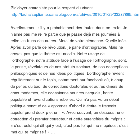
Plaidoyer anarchiste pour le respect du vivant
http://lachaisepliante.canalblog.com/archives/2016/01/29/33287865.htm
Avertissement : il y a probablement des fautes dans ce texte. Je
n’aime pas me relire parce que je passe déjà mes journées à
relire les trucs des autres. Merci de votre clémence. Quelle idée.
Après avoir parlé de révolution, je parle d’orthographe. Mais ne
croyez pas que le thème est anodin. Notre usage de
l’orthographe, notre attitude face à l’usage de l’orthographe, sont,
je pense, révélateurs de nos statuts sociaux, de nos conceptions
philosophiques et de nos idées politiques. L’orthographe revient
régulièrement sur le tapis, notamment sur facebook où, à coup
de perles du bac, de corrections doctorales et autres dîners de
cons modernes, elle occasionne sourires narquois, honte
populaire et revendications rebelles. Qui n’a pas vu un débat
politique ponctué de « apprenez d’abord à écrire le français,
appeler prend deux p et un l ». Avec souvent, en dessous, une
correction du premier correcteur et cette surenchère du mépris :
« c’est celui qui dit qui y est, c’est pas toi qui me méprises, c’est
moi qui te méprise ! » …