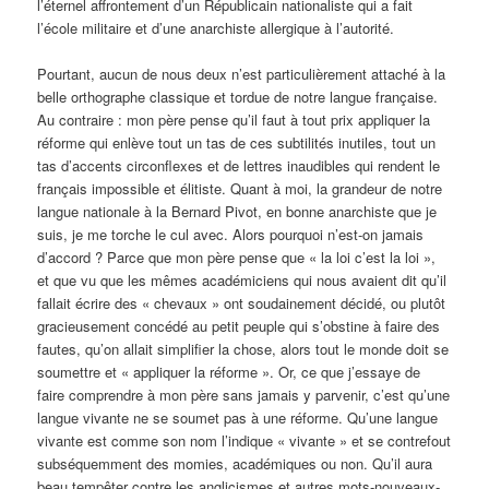
l’éternel affrontement d’un Républicain nationaliste qui a fait
l’école militaire et d’une anarchiste allergique à l’autorité.
Pourtant, aucun de nous deux n’est particulièrement attaché à la
belle orthographe classique et tordue de notre langue française.
Au contraire : mon père pense qu’il faut à tout prix appliquer la
réforme qui enlève tout un tas de ces subtilités inutiles, tout un
tas d’accents circonflexes et de lettres inaudibles qui rendent le
français impossible et élitiste. Quant à moi, la grandeur de notre
langue nationale à la Bernard Pivot, en bonne anarchiste que je
suis, je me torche le cul avec. Alors pourquoi n’est-on jamais
d’accord ? Parce que mon père pense que « la loi c’est la loi »,
et que vu que les mêmes académiciens qui nous avaient dit qu’il
fallait écrire des « chevaux » ont soudainement décidé, ou plutôt
gracieusement concédé au petit peuple qui s’obstine à faire des
fautes, qu’on allait simplifier la chose, alors tout le monde doit se
soumettre et « appliquer la réforme ». Or, ce que j’essaye de
faire comprendre à mon père sans jamais y parvenir, c’est qu’une
langue vivante ne se soumet pas à une réforme. Qu’une langue
vivante est comme son nom l’indique « vivante » et se contrefout
subséquemment des momies, académiques ou non. Qu’il aura
beau tempêter contre les anglicismes et autres mots-nouveaux-