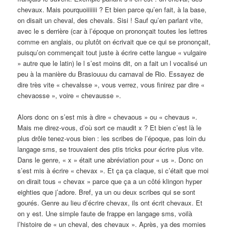
chevaux. Mais pourquoiiiiiii ? Et bien parce qu’en fait, à la base,
on disait un cheval, des chevals. Sisi ! Sauf qu’en parlant vite,
avec le s derrière (car à l’époque on prononçait toutes les lettres
comme en anglais, ou plutôt on écrivait que ce qui se prononçait,
puisqu’on commençait tout juste à écrire cette langue « vulgaire
» autre que le latin) le l s’est moins dit, on a fait un l vocalisé un
peu à la manière du Brasiouuu du carnaval de Rio. Essayez de
dire très vite « chevalsse », vous verrez, vous finirez par dire «
chevaosse », voire « chevausse ».
Alors donc on s’est mis à dire « chevaous » ou « chevaus ».
Mais me direz-vous, d’où sort ce maudit x ? Et bien c’est là le
plus drôle tenez-vous bien : les scribes de l’époque, pas loin du
langage sms, se trouvaient des ptis tricks pour écrire plus vite.
Dans le genre, « x » était une abréviation pour « us ». Donc on
s’est mis à écrire « chevax ». Et ça ça claque, si c’était que moi
on dirait tous « chevax » parce que ça a un côté klingon hyper
eighties que j’adore. Bref, ya un ou deux scribes qui se sont
gourés. Genre au lieu d’écrire chevax, ils ont écrit chevaux. Et
on y est. Une simple faute de frappe en langage sms, voilà
l’histoire de « un cheval, des chevaux ». Après, ya des momies