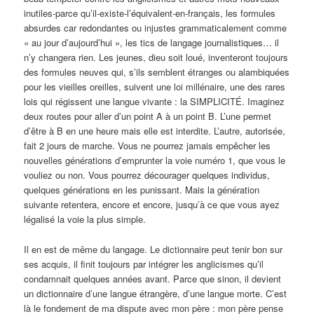
inutiles-parce qu’il-existe-l’équivalent-en-français, les formules
absurdes car redondantes ou injustes grammaticalement comme
« au jour d’aujourd’hui », les tics de langage journalistiques… il
n’y changera rien. Les jeunes, dieu soit loué, inventeront toujours
des formules neuves qui, s’ils semblent étranges ou alambiquées
pour les vieilles oreilles, suivent une loi millénaire, une des rares
lois qui régissent une langue vivante : la SIMPLICITÉ. Imaginez
deux routes pour aller d’un point A à un point B. L’une permet
d’être à B en une heure mais elle est interdite. L’autre, autorisée,
fait 2 jours de marche. Vous ne pourrez jamais empêcher les
nouvelles générations d’emprunter la voie numéro 1, que vous le
vouliez ou non. Vous pourrez décourager quelques individus,
quelques générations en les punissant. Mais la génération
suivante retentera, encore et encore, jusqu’à ce que vous ayez
légalisé la voie la plus simple.
Il en est de même du langage. Le dictionnaire peut tenir bon sur
ses acquis, il finit toujours par intégrer les anglicismes qu’il
condamnait quelques années avant. Parce que sinon, il devient
un dictionnaire d’une langue étrangère, d’une langue morte. C’est
là le fondement de ma dispute avec mon père : mon père pense