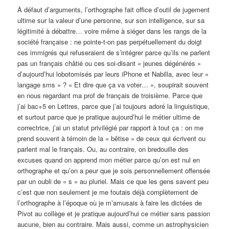
À défaut d’arguments, l’orthographe fait office d’outil de jugement
ultime sur la valeur d’une personne, sur son intelligence, sur sa
légitimité à débattre… voire même à siéger dans les rangs de la
société française : ne pointe-t-on pas perpétuellement du doigt
ces immigrés qui refuseraient de s’intégrer parce qu’ils ne parlent
pas un français châtié ou ces soi-disant « jeunes dégénérés »
d’aujourd’hui lobotomisés par leurs iPhone et Nabilla, avec leur «
langage sms » ? « Et dire que ça va voter… », soupirait souvent
en nous regardant ma prof de français de troisième. Parce que
j’ai bac+5 en Lettres, parce que j’ai toujours adoré la linguistique,
et surtout parce que je pratique aujourd’hui le métier ultime de
correctrice, j’ai un statut privilégié par rapport à tout ça : on me
prend souvent à témoin de la « bêtise » de ceux qui écrivent ou
parlent mal le français. Ou, au contraire, on bredouille des
excuses quand on apprend mon métier parce qu’on est nul en
orthographe et qu’on a peur que je sois personnellement offensée
par un oubli de « s » au pluriel. Mais ce que les gens savent peu
c’est que non seulement je me foutais déjà complètement de
l’orthographe à l’époque où je m’amusais à faire les dictées de
Pivot au collège et je pratique aujourd’hui ce métier sans passion
aucune, bien au contraire. Mais aussi, comme un astrophysicien