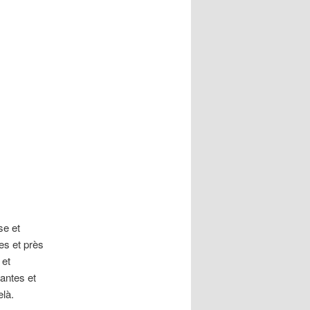
se et
es et près
 et
antes et
elà.