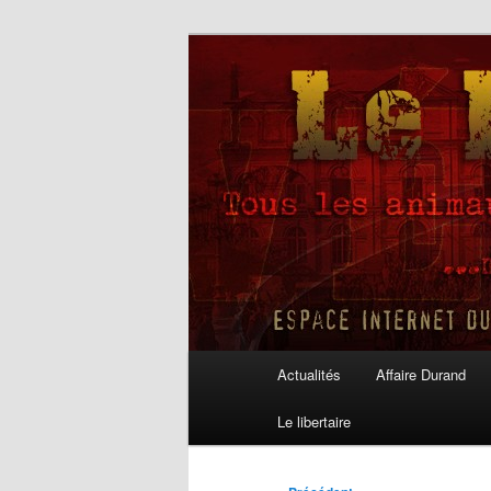
Aller
au
contenu
Le Libertaire
principal
Menu
Actualités
Affaire Durand
principal
Le libertaire
Navigation