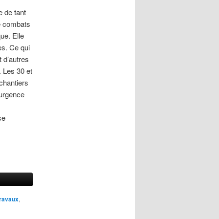
 de tant
de combats
ue. Elle
es. Ce qui
t d’autres
. Les 30 et
 chantiers
’urgence
se
travaux
,