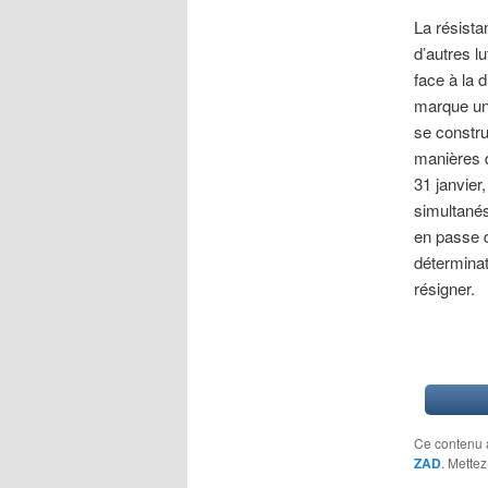
La résist
d’autres l
face à la 
marque un 
se constru
manières d
31 janvier
simultanés
en passe d
détermina
résigner.
Ce contenu 
ZAD
. Mettez