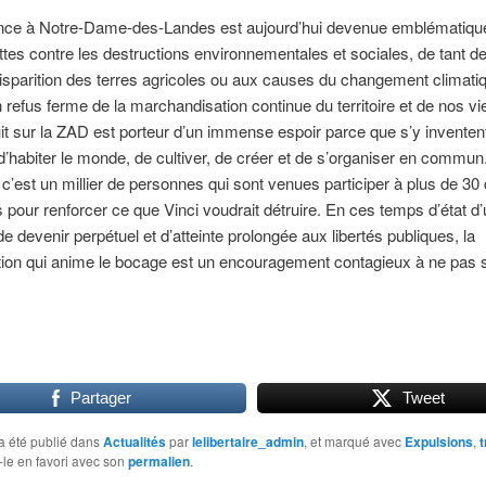
ance à Notre-Dame-des-Landes est aujourd’hui devenue emblématique
uttes contre les destructions environnementales et sociales, de tant 
disparition des terres agricoles ou aux causes du changement climatiq
refus ferme de la marchandisation continue du territoire et de nos vi
it sur la ZAD est porteur d’un immense espoir parce que s’y inventen
’habiter le monde, de cultiver, de créer et de s’organiser en commun
, c’est un millier de personnes qui sont venues participer à plus de 30
 pour renforcer ce que Vinci voudrait détruire. En ces temps d’état d
e devenir perpétuel et d’atteinte prolongée aux libertés publiques, la
tion qui anime le bocage est un encouragement contagieux à ne pas 
Partager
Tweet
a été publié dans
Actualités
par
lelibertaire_admin
, et marqué avec
Expulsions
,
-le en favori avec son
permalien
.