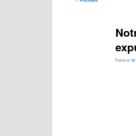
←
Précédent
des
articles
Not
exp
Publié le
18