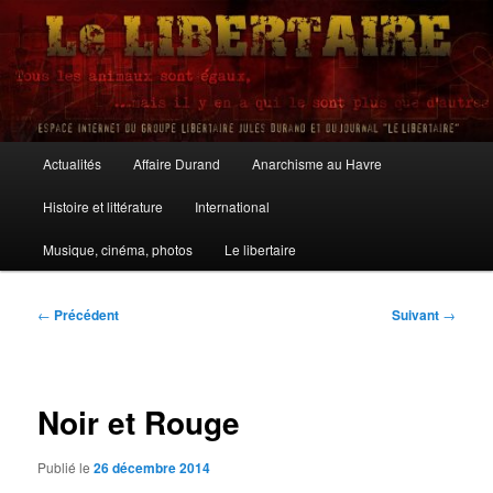
Aller
au
contenu
principal
Le Libertaire
Menu
Actualités
Affaire Durand
Anarchisme au Havre
principal
Histoire et littérature
International
Musique, cinéma, photos
Le libertaire
Navigation
←
Précédent
Suivant
→
des
articles
Noir et Rouge
Publié le
26 décembre 2014