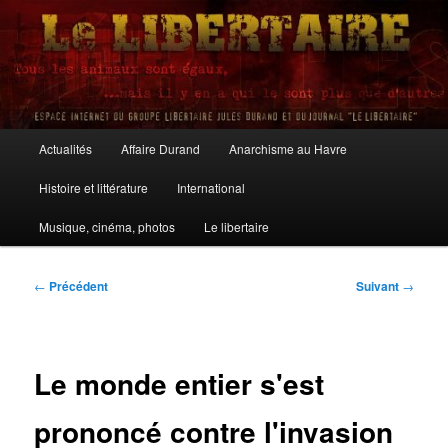
Aller
au
contenu
principal
Le Libertaire
Menu
Actualités
Affaire Durand
Anarchisme au Havre
principal
Histoire et littérature
International
Musique, cinéma, photos
Le libertaire
Navigation
←
Précédent
Suivant
→
des
articles
Le monde entier s'est
prononcé contre l'invasion