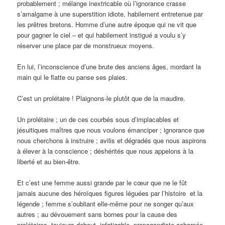
probablement ; mélange inextricable où l’ignorance crasse
s’amalgame à une superstition idiote, habilement entretenue par
les prêtres bretons. Homme d’une autre époque qui ne vit que
pour gagner le ciel – et qui habilement instigué a voulu s’y
réserver une place par de monstrueux moyens.
En lui, l’inconscience d’une brute des anciens âges, mordant la
main qui le flatte ou panse ses plaies.
C’est un prolétaire ! Plaignons-le plutôt que de la maudire.
Un prolétaire ; un de ces courbés sous d’implacables et
jésuitiques maîtres que nous voulons émanciper ; ignorance que
nous cherchons à instruire ; avilis et dégradés que nous aspirons
à élever à la conscience ; déshérités que nous appelons à la
liberté et au bien-être.
Et c’est une femme aussi grande par le cœur que ne le fût
jamais aucune des héroïques figures léguées par l’histoire et la
légende ; femme s’oubliant elle-même pour ne songer qu’aux
autres ; au dévouement sans bornes pour la cause des
prolétaires, toujours debout, infatigable, propagandiste acharnée