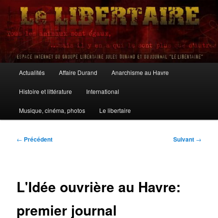
Aller
au
contenu
principal
Le Libertaire
Menu
Actualités
Affaire Durand
Anarchisme au Havre
principal
Histoire et littérature
International
Musique, cinéma, photos
Le libertaire
Navigation
←
Précédent
Suivant
→
des
articles
L'Idée ouvrière au Havre:
premier journal