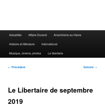
Aller
au
contenu
principal
Le Libertaire
Menu
Actualités
Affaire Durand
Anarchisme au Havre
principal
Histoire et littérature
International
Musique, cinéma, photos
Le libertaire
Navigation
←
Précédent
Suivant
→
des
articles
Le Libertaire de septembre
2019