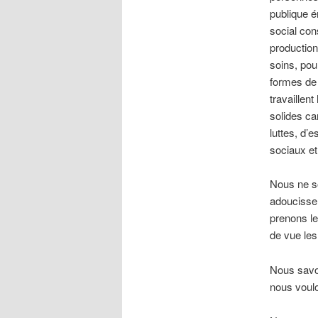
publique ém
social con
production
soins, pou
formes de 
travaillen
solides ca
luttes, d’
sociaux e
Nous ne so
adoucissen
prenons le
de vue les
Nous savo
nous voulo