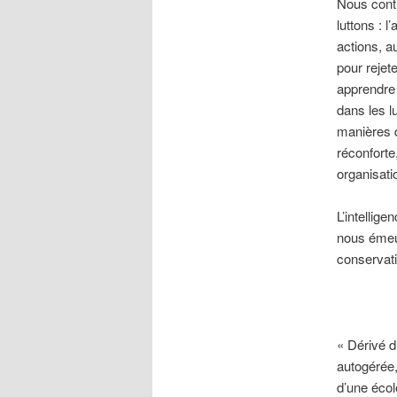
Nous contr
luttons : 
actions, 
pour rejet
apprendre 
dans les l
manières d
réconforte
organisati
L’intelligen
nous émeut
conservati
« Dérivé d
autogérée,
d’une écol