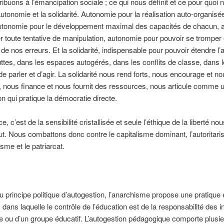
ibuons à l’émancipation sociale ; ce qui nous définit et ce pour quoi 
l’autonomie et la solidarité. Autonomie pour la réalisation auto-organisé
autonomie pour le développement maximal des capacités de chacun, 
er toute tentative de manipulation, autonomie pour pouvoir se trompe
de nos erreurs. Et la solidarité, indispensable pour pouvoir étendre l
uttes, dans les espaces autogérés, dans les conflits de classe, dans 
e parler et d’agir. La solidarité nous rend forts, nous encourage et n
, nous finance et nous fournit des ressources, nous articule comme 
on qui pratique la démocratie directe.
ce, c’est de la sensibilité cristallisée et seule l’éthique de la liberté nous 
. Nous combattons donc contre le capitalisme dominant, l’autoritari
sme et le patriarcat.
u principe politique d’autogestion, l’anarchisme propose une pratique
 dans laquelle le contrôle de l’éducation est de la responsabilité des i
e ou d’un groupe éducatif. L’autogestion pédagogique comporte plusi