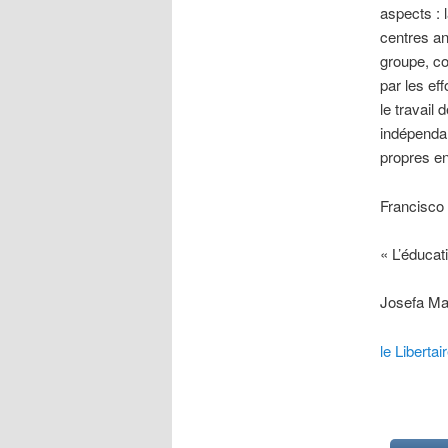
aspects : 
centres an
groupe, co
par les ef
le travail
indépendan
propres en
Francisco
« L’éducat
Josefa Ma
le Libertai