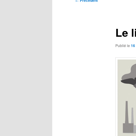
←
Précédent
des
articles
Le l
Publié le
16