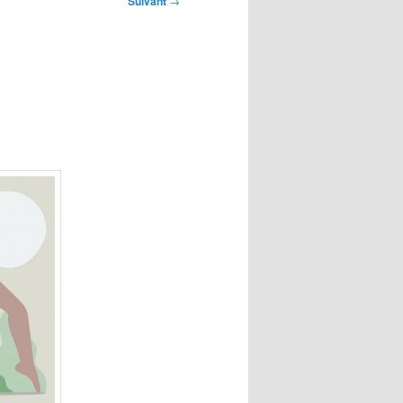
Suivant
→