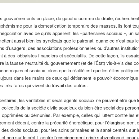
es gouvernements en place, de gauche comme de droite, recherchent 
uphémisme pour la domestication temporaire des masses, ils font tou
 négociation avec ce qu’ils appellent les «partenaires sociaux », un 
 mettent aussi bien les syndicats que le patronat, quand ce n’est pas l
ns d’usagers, des associations professionnelles ou d’autres institutio
t à des lobbyistes financiers et spéculatifs. De cette façon, ils essai
e la fausse neutralité du gouvernement (et de l’État) vis-à-vis des con
onomiques et sociaux, alors que la réalité est que les élites politiqu
ujours dans les mains de ceux qui détiennent le pouvoir économique 
es très rares qui vivent du travail des autres.
ibertaires, les véritables et seuls agents sociaux ne peuvent être que 
 collectifs de la société civile soucieux du bien-être social des perso
, opprimées ou démunies. Par exemple, celles qui luttent contre les e
gement décent, contre la précarité énergétique, pour l’élargissement e
n des droits sociaux, pour les soins primaires et la santé centrés sur l
et non sur le profit, contre l’enseignement privé subventionné, pour 