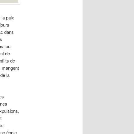
la paix
jours
sac dans
es
ns, ou
ent de
flits de
es mangent
de la
les
nnes
xpulsions,
t
es
une école