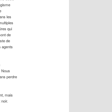
logisme
e
dans les
multiples
ires qui
sont de
iste de
s agents
u
s. Nous
sans perdre
nt, mais
noir.