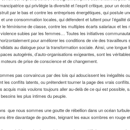
ancipatrice qui privilégie la diversité et l’esprit critique, pour un éco
struit par le bas et contre les entreprises énergétiques, qui postule un
 et une consommation locales, qui défendent et luttent pour l’égalité 
r le féminisme de classe, contre les multiples écarts salariaux et les 
violence subies par les femmes… Toutes les initiatives communauta
t horizontalement pour améliorer les conditions de vie des travailleurs 
ndidats au dialogue pour la transformation sociale. Ainsi, une longue l
espaces autogérés, d’auto-organisations exigeantes, sont les véritable
t moteurs de prise de conscience et de changement.
mmes pas convaincus par des lois qui adoucissent les inégalités o
t les conflits latents, ou prétendent tourner la page des vrais conflit
s acquis mais voulons toujours aller au-delà de ce qui est possible, 
 besoins les plus intimes du peuple.
ns que nous sommes une goutte de rébellion dans un océan turbule
ns être davantage de gouttes, teignant les eaux sombres en rouge et 