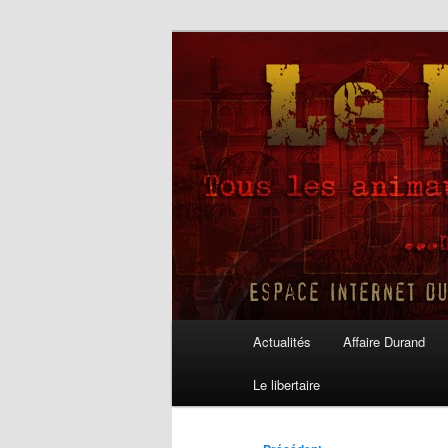
Aller
au
contenu
Le Libertaire
principal
Menu
Actualités
Affaire Durand
principal
Le libertaire
Navigation