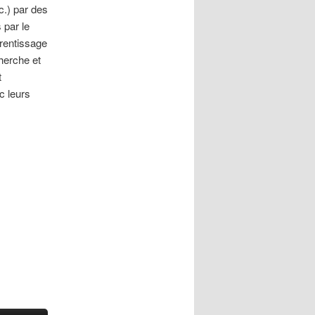
c.) par des
 par le
prentissage
herche et
t
c leurs