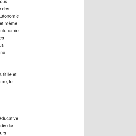
nous
e des
autonomie
r et même
’autonomie
les
ous
une
titille et
sme, le
 éducative
ndividus
eurs