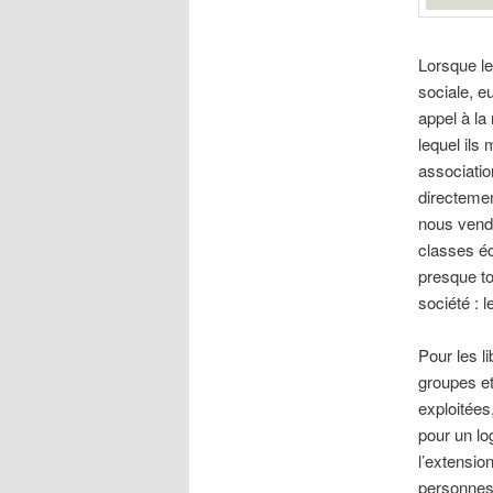
Lorsque l
sociale, e
appel à la
lequel ils
associatio
directemen
nous vendr
classes éc
presque to
société : l
Pour les l
groupes et
exploitées
pour un lo
l’extensio
personnes 