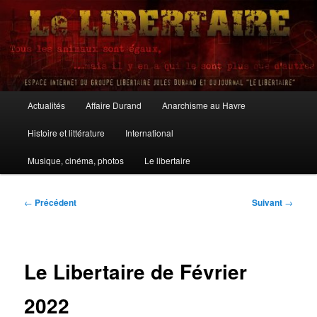
Aller
au
contenu
principal
Le Libertaire
Menu
Actualités
Affaire Durand
Anarchisme au Havre
principal
Histoire et littérature
International
Musique, cinéma, photos
Le libertaire
Navigation
←
Précédent
Suivant
→
des
articles
Le Libertaire de Février
2022