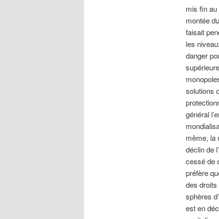
mis fin au 
montée du 
faisait pe
les niveau
danger pou
supérieure
monopoles,
solutions q
protection
général l’
mondialisa
même, la m
déclin de l
cessé de c
préfère que
des droits
sphères d’
est en déc