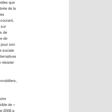
telles que
ibrée de la
des
-courant,
 sur
ts de
ée de
 pour son
e sociale
ternatives
 résister
mmobiliers,
oire
ible de «
de 2008 a