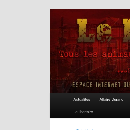
Aller
au
contenu
Le Libertaire
principal
Menu
Actualités
Affaire Durand
principal
Le libertaire
Navigation