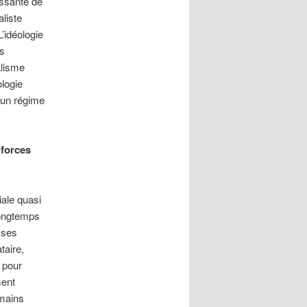
issante de
aliste
’idéologie
es
alisme
ologie
d’un régime
 forces
iale quasi
longtemps
 ses
taire,
e pour
ment
 mains