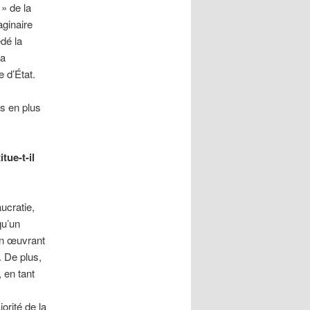
 » de la
aginaire
édé la
La
 d’État.
us en plus
tue-t-il
ucratie,
qu’un
 en œuvrant
. De plus,
, en tant
orité de la