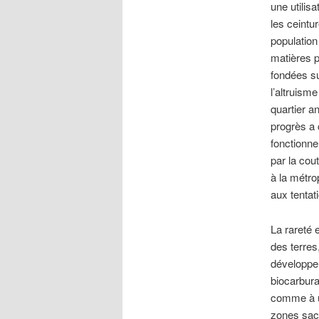
une utilisa
les ceintur
population
matières p
fondées s
l’altruism
quartier a
progrès a 
fonctionne
par la cou
à la métro
aux tentati
La rareté 
des terres
développem
biocarbura
comme à u
zones sacr