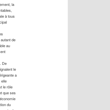
lement, la
ntables,
ale à tous
cipal
es
 autant de
able au
ment
e. De
gnalent le
dirigeante a
 elle
t le rôle
et que ses
l’économie
tion du