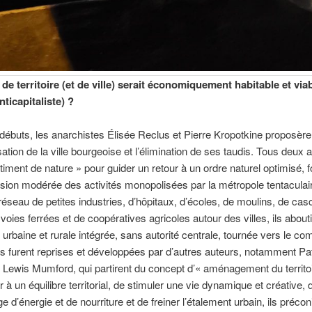
de territoire (et de ville) serait économiquement habitable et via
nticapitaliste) ?
débuts, les anarchistes Élisée Reclus et Pierre Kropotkine proposèren
sation de la ville bourgeoise et l’élimination de ses taudis. Tous deux 
timent de nature » ​​pour guider un retour à un ordre naturel optimisé, 
sion modérée des activités monopolisées par la métropole tentaculai
réseau de petites industries, d’hôpitaux, d’écoles, de moulins, de ca
 voies ferrées et de coopératives agricoles autour des villes, ils abouti
 urbaine et rurale intégrée, sans autorité centrale, tournée vers le 
s furent reprises et développées par d’autres auteurs, notamment Pa
Lewis Mumford, qui partirent du concept d’« aménagement du territoi
 à un équilibre territorial, de stimuler une vie dynamique et créative, 
ge d’énergie et de nourriture et de freiner l’étalement urbain, ils précon