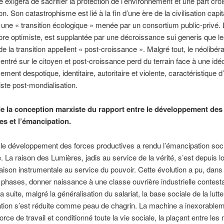
e exigera de sacrifier la protection de l’environnement et une part cro
on. Son catastrophisme est lié à la fin d’une ère de la civilisation capit
à une « transition écologique » menée par un consortium public-privé. L
ore optimiste, est supplantée par une décroissance sui generis que l
de la transition appellent « post-croissance ». Malgré tout, le néolibér
 centré sur le citoyen et post-croissance perd du terrain face à une idé
ement despotique, identitaire, autoritaire et violente, caractéristique 
iste post-mondialisation.
de la conception marxiste du rapport entre le développement des
es et l’émancipation.
, le développement des forces productives a rendu l’émancipation soc
. La raison des Lumières, jadis au service de la vérité, s’est depuis 
ison instrumentale au service du pouvoir. Cette évolution a pu, dans
phases, donner naissance à une classe ouvrière industrielle contesta
a suite, malgré la généralisation du salariat, la base sociale de la lutt
tion s’est réduite comme peau de chagrin. La machine a inexorable
force de travail et conditionné toute la vie sociale, la plaçant entre les