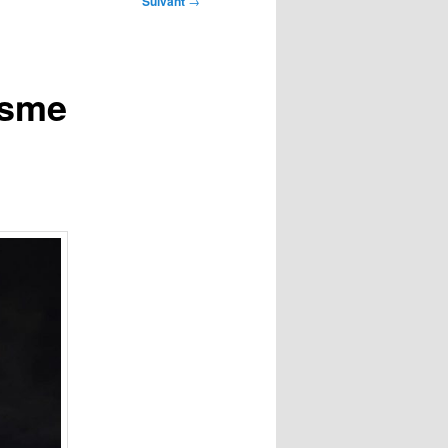
Suivant
→
lisme