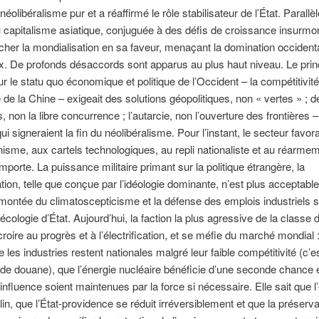
néolibéralisme pur et a réaffirmé le rôle stabilisateur de l’État. Parallè
capitalisme asiatique, conjuguée à des défis de croissance insurmo
ncher la mondialisation en sa faveur, menaçant la domination occident
x. De profonds désaccords sont apparus au plus haut niveau. Le prin
r le statu quo économique et politique de l’Occident – ​​la compétitivité
 de la Chine – exigeait des solutions géopolitiques, non « vertes » ; d
 non la libre concurrence ; l’autarcie, non l’ouverture des frontières –
ui signeraient la fin du néolibéralisme. Pour l’instant, le secteur favor
nisme, aux cartels technologiques, au repli nationaliste et au réarme
emporte. La puissance militaire primant sur la politique étrangère, la
tion, telle que conçue par l’idéologie dominante, n’est plus acceptabl
ontée du climatoscepticisme et la défense des emplois industriels si
’écologie d’État. Aujourd’hui, la faction la plus agressive de la classe 
roire au progrès et à l’électrification, et se méfie du marché mondial :
 les industries restent nationales malgré leur faible compétitivité (c’es
 de douane), que l’énergie nucléaire bénéficie d’une seconde chance 
influence soient maintenues par la force si nécessaire. Elle sait que 
lin, que l’État-providence se réduit irréversiblement et que la préserva