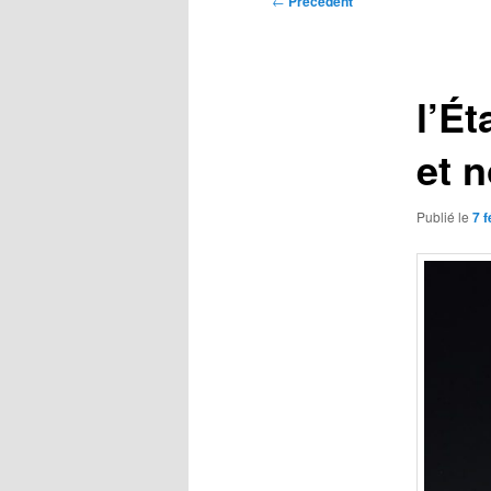
←
Précédent
des
articles
l’Ét
et n
Publié le
7 f