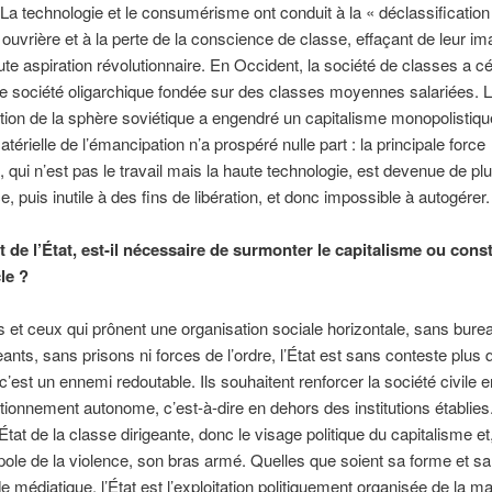
 La technologie et le consumérisme ont conduit à la « déclassification
 ouvrière et à la perte de la conscience de classe, effaçant de leur im
toute aspiration révolutionnaire. En Occident, la société de classes a c
e société oligarchique fondée sur des classes moyennes salariées. 
tion de la sphère soviétique a engendré un capitalisme monopolistique
térielle de l’émancipation n’a prospéré nulle part : la principale force
, qui n’est pas le travail mais la haute technologie, est devenue de pl
e, puis inutile à des fins de libération, et donc impossible à autogérer.
 de l’État, est-il nécessaire de surmonter le capitalisme ou consti
le ?
s et ceux qui prônent une organisation sociale horizontale, sans burea
eants, sans prisons ni forces de l’ordre, l’État est sans conteste plus 
 c’est un ennemi redoutable. Ils souhaitent renforcer la société civile
tionnement autonome, c’est-à-dire en dehors des institutions établies
l’État de la classe dirigeante, donc le visage politique du capitalisme et
le de la violence, son bras armé. Quelles que soient sa forme et sa
 médiatique, l’État est l’exploitation politiquement organisée de la maj