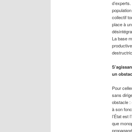
d’experts.
population
collectif 
place à un
désintégra
La base ma
productive
destructric
S’agissant
un obstac
Pour celle
sans dirig
obstacle :
à son fonc
l’État est 
que monopo
propagande