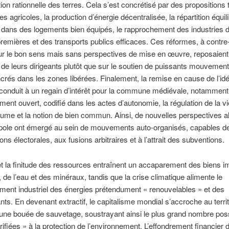
tion rationnelle des terres. Cela s’est concrétisé par des propositions 
es agricoles, la production d’énergie décentralisée, la répartition équil
 dans des logements bien équipés, le rapprochement des industries 
remières et des transports publics efficaces. Ces réformes, à contre
ur le bon sens mais sans perspectives de mise en œuvre, reposaient
e de leurs dirigeants plutôt que sur le soutien de puissants mouvemen
ncrés dans les zones libérées. Finalement, la remise en cause de l’id
conduit à un regain d’intérêt pour la commune médiévale, notamment
ment ouvert, codifié dans les actes d’autonomie, la régulation de la vi
tume et la notion de bien commun. Ainsi, de nouvelles perspectives al
pole ont émergé au sein de mouvements auto-organisés, capables de
ons électorales, aux fusions arbitraires et à l’attrait des subventions.
et la finitude des ressources entraînent un accaparement des biens i
, de l’eau et des minéraux, tandis que la crise climatique alimente le
ent industriel des énergies prétendument « renouvelables » et des
nts. En devenant extractif, le capitalisme mondial s’accroche au territ
ne bouée de sauvetage, soustrayant ainsi le plus grand nombre poss
ifiées » à la protection de l’environnement. L’effondrement financier 