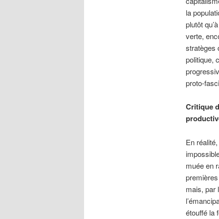
capitalism
la populati
plutôt qu’
verte, enc
stratèges 
politique,
progressiv
proto-fasc
Critique 
productiv
En réalité
impossible
muée en ra
premières 
mais, par l
l’émancipa
étouffé la 