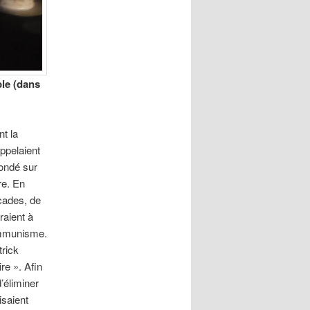
ble (dans
t la
appelaient
fondé sur
re. En
scades, de
raient à
communisme.
trick
re ». Afin
d’éliminer
isaient