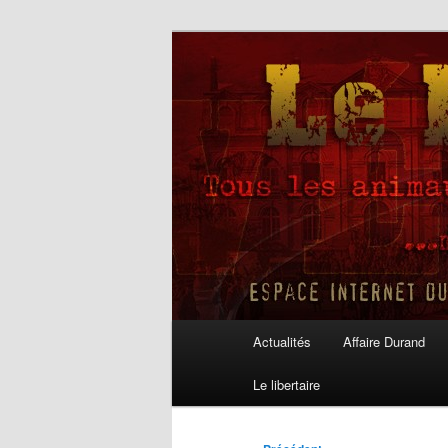
Aller
au
contenu
Le Libertaire
principal
Menu
Actualités
Affaire Durand
principal
Le libertaire
Navigation