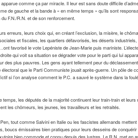
apparue comme ça par miracle. Il leur est sans doute difficile d’adme
mme de gauche et la bande à « en même temps » qu’ils sont respons
on du F.N./R.N. et de son renforcement.
urs erreurs, leurs choix qui, en créant l’exclusion, la misère, le chôma
sociales et fiscales, les quartiers défavorisés, les déserts industriels,
nt favorisé le vote Lepéniste de Jean-Marie puis mariniste. L’élect
droite qui voit sa situation se dégrader vote pour le parti qui lui appa
ur des plus pauvres. Les gens ayant tellement peur du déclassement
le électoral que le Parti Communiste jouait après-guerre. Un pôle de c
fictif si l’on analyse comment le P.C. a sauvé le système dans la fou
 temps, les députés de la majorité continuent leur train-train et leurs
ent les chômeurs, les jeunes, les travailleurs et les retraités.
Pen, tout comme Salvini en Italie ou les fascistes allemands mettent
s, boucs émissaires bien pratiques pour leurs desseins de conquérir 
xutoire bien commode et connu depuis des lustres. Le R.N. met en a