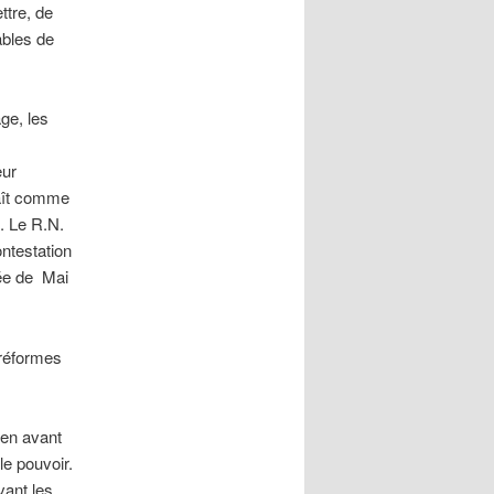
ttre, de
ables de
ge, les
eur
raît comme
. Le R.N.
ontestation
lée de Mai
 réformes
 en avant
le pouvoir.
vant les