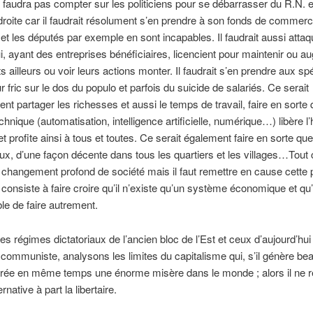
ne faudra pas compter sur les politiciens pour se débarrasser du R.N. e
droite car il faudrait résolument s’en prendre à son fonds de commerce
t les députés par exemple en sont incapables. Il faudrait aussi atta
i, ayant des entreprises bénéficiaires, licencient pour maintenir ou 
ts ailleurs ou voir leurs actions monter. Il faudrait s’en prendre aux s
ur fric sur le dos du populo et parfois du suicide de salariés. Ce serait
ent partager les richesses et aussi le temps de travail, faire en sorte 
chnique (automatisation, intelligence artificielle, numérique…) libère 
t profite ainsi à tous et toutes. Ce serait également faire en sorte qu
ux, d’une façon décente dans tous les quartiers et les villages…Tout 
 changement profond de société mais il faut remettre en cause cette
 consiste à faire croire qu’il n’existe qu’un système économique et qu’i
le de faire autrement.
es régimes dictatoriaux de l’ancien bloc de l’Est et ceux d’aujourd’hui 
 communiste, analysons les limites du capitalisme qui, s’il génère b
crée en même temps une énorme misère dans le monde ; alors il ne r
rnative à part la libertaire.