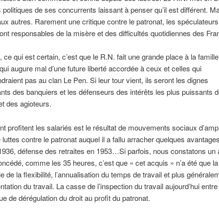
politiques de ses concurrents laissant à penser qu’il est différent. Mai
aux autres. Rarement une critique contre le patronat, les spéculateurs
ont responsables de la misère et des difficultés quotidiennes des Fra
 ce qui est certain, c’est que le R.N. fait une grande place à la famille
i augure mal d’une future liberté accordée à ceux et celles qui
draient pas au clan Le Pen. Si leur tour vient, ils seront les dignes
nts des banquiers et les défenseurs des intérêts les plus puissants 
 et des agioteurs.
nt profitent les salariés est le résultat de mouvements sociaux d’amp
 luttes contre le patronat auquel il a fallu arracher quelques avantage
936, défense des retraites en 1953…Si parfois, nous constatons un 
 concédé, comme les 35 heures, c’est que « cet acquis » n’a été que la
e de la flexibilité, l’annualisation du temps de travail et plus générale
tation du travail. La casse de l’inspection du travail aujourd’hui entr
ue de dérégulation du droit au profit du patronat.