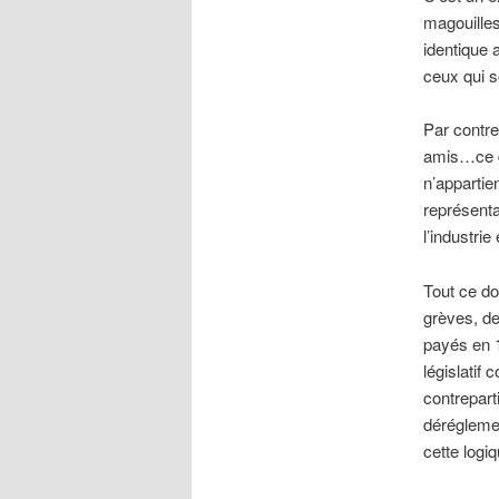
magouilles 
identique 
ceux qui s
Par contre,
amis…ce qu
n’appartien
représenta
l’industrie
Tout ce do
grèves, de
payés en 1
législatif
contreparti
déréglemen
cette logiq