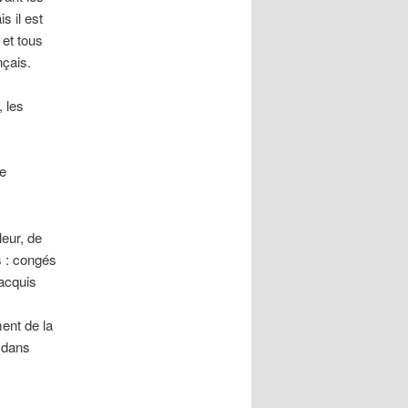
s il est
 et tous
nçais.
, les
de
leur, de
s : congés
acquis
ment de la
e dans