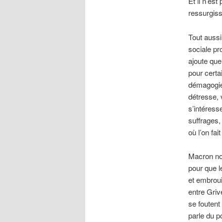
Et il n’est
ressurgis
Tout aussi
sociale pr
ajoute que
pour certa
démagogie 
détresse, 
s’intéress
suffrages,
où l’on fa
Macron nous
pour que l
et embroui
entre Griv
se foutent
parle du po