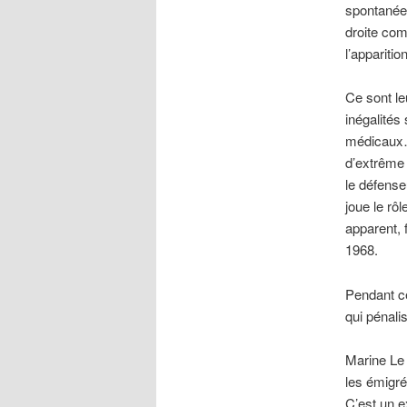
spontanée 
droite co
l’appariti
Ce sont le
inégalités 
médicaux…o
d’extrême 
le défense
joue le rô
apparent, 
1968.
Pendant ce
qui pénalis
Marine Le 
les émigré
C’est un e