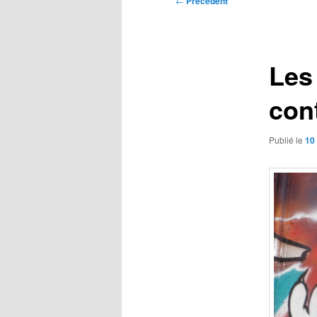
←
Précédent
des
articles
Les 
cont
Publié le
10