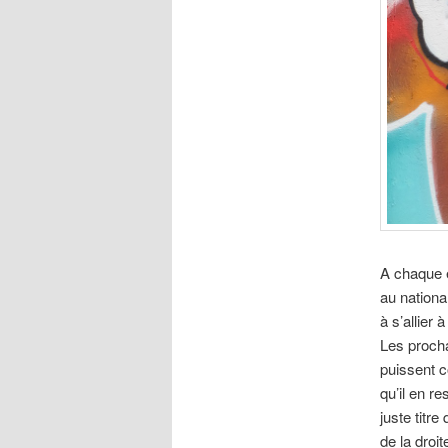
A chaque é
au nationa
à s’allier 
Les procha
puissent c
qu’il en r
juste titre
de la droi