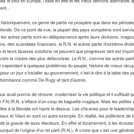
 pas le seul en Europe, l’Italie en tête et les vieux démons allemands q
sent…
 historiquement, ce genre de partis ne prospère que dans les période
ofonde. De ce point de vue, la plupart des pays européens sont servis.
 les autres partis sont en déliquescence après leurs divisions, magoui
ins, des scandales financiers, le R.N. et autres partis d’extrême droit
et leurs fausses solutions ne peuvent que progresser tant est import
voire la misère des plus défavorisés. Le R.N., comme les autres parti
e cependant à quelques problèmes du peuple, histoire de mieux récu
 pour un jour s’installer au gouvernement, c’est-à-dire à la table des 
it bombance comme De Rugy et tant d’autres.
 avait promis de rénover, moderniser la vie politique et il suffisait qu’
e F.N./R.N. s’efface d’un coup de baguette magique. Mais les petites
lles à la Benalla ont repris le dessus. Les chicanes pour le leadership
eaux et Vilani en sont un autre exemple. En réalité, les politiciens de 
 de la gueule de leurs électeurs. En effet et bizarrement, à les écoute
urquoi de l’origine d’un tel parti (R.N.). A croire que c’est une générat