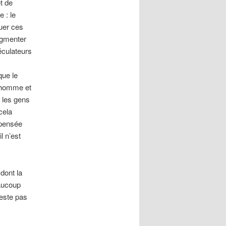
t de
 : le
quer ces
augmenter
péculateurs
que le
l’homme et
e les gens
cela
 pensée
l n’est
dont la
eaucoup
este pas