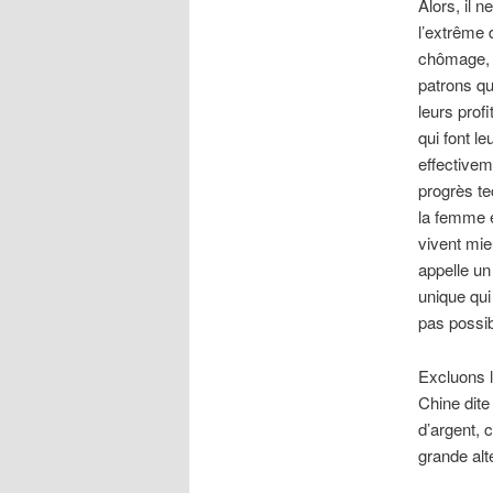
Alors, il 
l’extrême 
chômage, e
patrons qu
leurs profi
qui font le
effectivem
progrès te
la femme e
vivent mie
appelle un
unique qui
pas possib
Excluons l
Chine dite
d’argent, 
grande alte