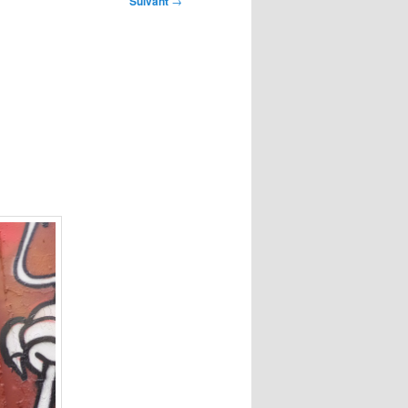
Suivant
→