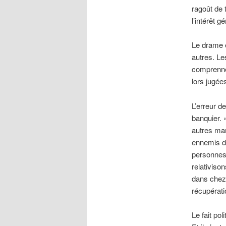
ragoût de 
l’intérêt g
Le drame e
autres. Le
comprennen
lors jugée
L’erreur d
banquier. 
autres man
ennemis d
personnes
relativiso
dans chez 
récupérati
Le fait pol