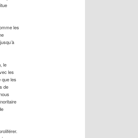
itue
 comme les
ne
 jusqu’à
, le
vec les
e que les
s de
 nous
noritaire
de
roliférer.