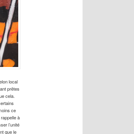
lon local
tant prêtes
que cela.
ertains
 moins ce
 rappelle à
ser l’unité
nt que le