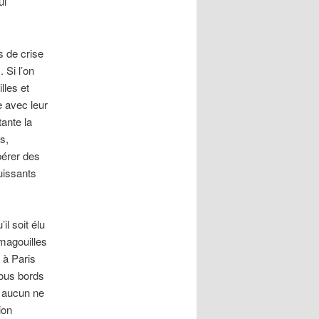
ui
s de crise
 Si l’on
lles et
e avec leur
ante la
s,
pérer des
puissants
il soit élu
 magouilles
 à Paris
tous bords
r aucun ne
ion