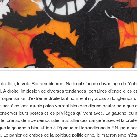
lection, le vote Rassemblement National s’ancre davantage de l’éche
l. A droite, implosion de diverses tendances, certaines d’entre elles é
à l’organisation d’extrême droite tant honnie, il n’y a pas si longtemps 
ines élections municipales verront bien des digues sauter pour que c
onserver leurs postes et les privilèges qui vont avec. La gauche, du
este, crie au déni de démocratie, aux alliances dangereuses et la droite
 que la gauche a bien utilisé à l’époque mitterrandienne le F.N. pour cas
te. Le panier de crabes de la politique politicienne, le macronisme n’éta