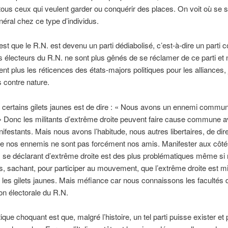
tous ceux qui veulent garder ou conquérir des places. On voit où se s
énéral chez ce type d’individus.
st que le R.N. est devenu un parti dédiabolisé, c’est-à-dire un parti
s électeurs du R.N. ne sont plus gênés de se réclamer de ce parti et 
t plus les réticences des états-majors politiques pour les alliances,
s contre nature.
e certains gilets jaunes est de dire : « Nous avons un ennemi commun
» Donc les militants d’extrême droite peuvent faire cause commune a
ifestants. Mais nous avons l’habitude, nous autres libertaires, de dir
e nos ennemis ne sont pas forcément nos amis. Manifester aux côté
 se déclarant d’extrême droite est des plus problématiques même si
ns, sachant, pour participer au mouvement, que l’extrême droite est mi
les gilets jaunes. Mais méfiance car nous connaissons les facultés 
on électorale du R.N.
itique choquant est que, malgré l’histoire, un tel parti puisse exister et p