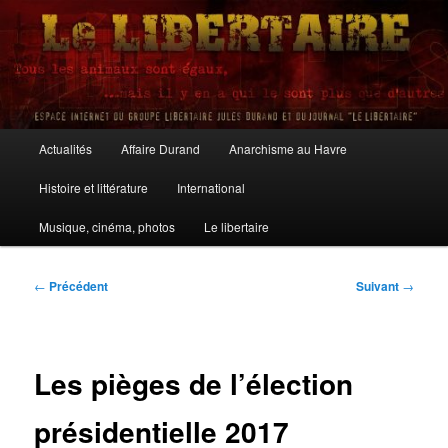
Aller
au
contenu
principal
Le Libertaire
Menu
Actualités
Affaire Durand
Anarchisme au Havre
principal
Histoire et littérature
International
Musique, cinéma, photos
Le libertaire
Navigation
←
Précédent
Suivant
→
des
articles
Les pièges de l’élection
présidentielle 2017