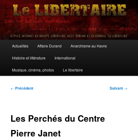
Aller
au
contenu
principal
Le Libertaire
Menu
Actualités
Affaire Durand
Anarchisme au Havre
principal
Histoire et littérature
International
Musique, cinéma, photos
Le libertaire
Navigation
←
Précédent
Suivant
→
des
articles
Les Perchés du Centre
Pierre Janet