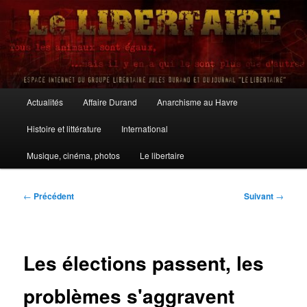
Aller
au
contenu
principal
Le Libertaire
Menu
Actualités
Affaire Durand
Anarchisme au Havre
principal
Histoire et littérature
International
Musique, cinéma, photos
Le libertaire
Navigation
←
Précédent
Suivant
→
des
articles
Les élections passent, les
problèmes s'aggravent