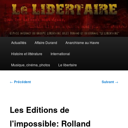
Aller
au
contenu
principal
Le Libertaire
Menu
Actualités
Affaire Durand
Anarchisme au Havre
principal
Histoire et littérature
International
Musique, cinéma, photos
Le libertaire
Navigation
←
Précédent
Suivant
→
des
articles
Les Editions de
l'impossible: Rolland