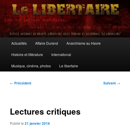
Aller
au
contenu
principal
Le Libertaire
Menu
Actualités
Affaire Durand
Anarchisme au Havre
principal
Histoire et littérature
International
Musique, cinéma, photos
Le libertaire
Navigation
←
Précédent
Suivant
→
des
articles
Lectures critiques
Publié le
21 janvier 2016