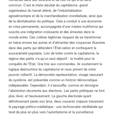
commun. C’est le triste résultat du capitalisme, grand
organisateur du travail aliéné, de l’industrialisation
agroalimentaire et de la marchandisation mondialisée, ainsi que
de la dévitalisation du politique. Cela a conduit à une économie
en crise permanente, accompagnée d’une misère multiforme qui
suscite une indignation croissante et des émeutes dans le
monde entier. Ces colères légitimes risquent de se transformer
en haine envers les autres et d’alimenter des croyances illusoires
dans des partis qui défendent l’État-nation et confisquent la
souveraineté populaire. Loin de lutter contre le capitalisme, le
régime des partis n’a qu’un seul objectif : la rivalité pour la
conquête de l’Etat. Une fois aux commandes, ils soutiennent la
logique destructrice du capitalisme et nous privent de notre
pouvoir collectif. La démocratie représentative, visage rassurant
du système, est présentée comme un horizon démocratique
indépassable. Cependant, il s’essouffle, comme en témoigne
l’abstention récurrente aux élections. Les partis politiques ne font
plus rêver, et heureusement. La gauche électorale ayant
définitivement perdu son âme, deux courants majeurs traversent
le paysage politico-médiatique : une technocratie néolibérale qui
tend de plus en plus vers l’autoritarisme et la surveillance