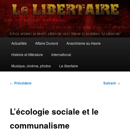
Aller
au
contenu
principal
Le Libertaire
Menu
Actualités
Affaire Durand
Anarchisme au Havre
principal
Histoire et littérature
International
Musique, cinéma, photos
Le libertaire
Navigation
←
Précédent
Suivant
→
des
articles
L’écologie sociale et le
communalisme