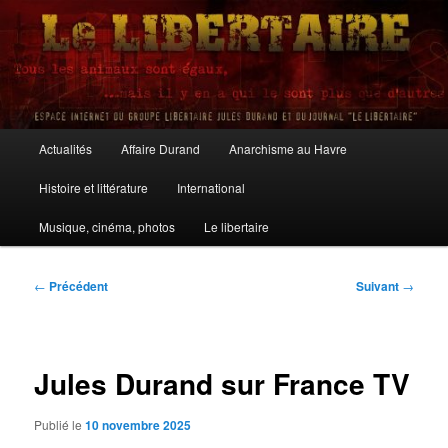
Aller
au
contenu
principal
Le Libertaire
Menu
Actualités
Affaire Durand
Anarchisme au Havre
principal
Histoire et littérature
International
Musique, cinéma, photos
Le libertaire
Navigation
←
Précédent
Suivant
→
des
articles
Jules Durand sur France TV
Publié le
10 novembre 2025