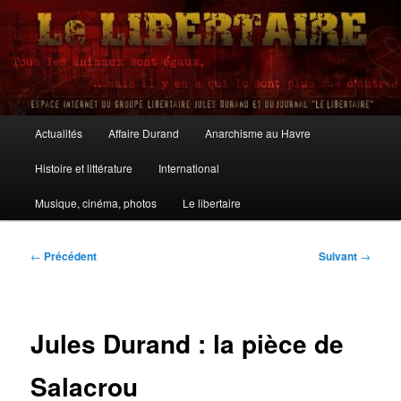
Aller
au
contenu
principal
Le Libertaire
Menu
Actualités
Affaire Durand
Anarchisme au Havre
principal
Histoire et littérature
International
Musique, cinéma, photos
Le libertaire
Navigation
←
Précédent
Suivant
→
des
articles
Jules Durand : la pièce de
Salacrou