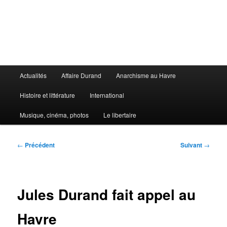
Aller
au
contenu
principal
Le Libertaire
Menu
Actualités
Affaire Durand
Anarchisme au Havre
principal
Histoire et littérature
International
Musique, cinéma, photos
Le libertaire
Navigation
←
Précédent
Suivant
→
des
articles
Jules Durand fait appel au
Havre