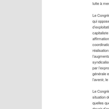
lutte à men
Le Congrès
qui oppose
d’exploita
capitalist
affirmatio
coordinati
réalisatio
l’augmenta
syndicalis
par l’expr
générale e
l’avenir, l
Le Congrès
situation d
quelles qu
devoir d’a