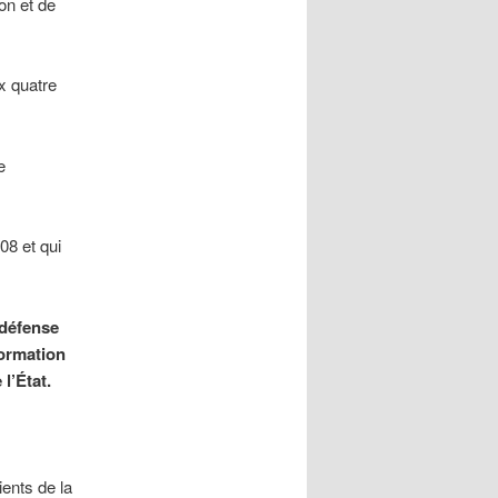
on et de
x quatre
e
08 et qui
 défense
formation
l’État.
ients de la