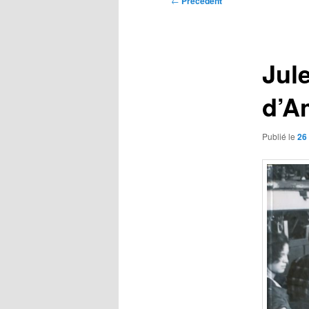
←
Précédent
des
articles
Jul
d’A
Publié le
26