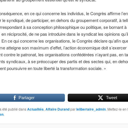
équence, en ce qui concerne les individus, le Congrès affirme l’en
ur le syndiqué, de participer, en dehors du groupement corporatif, à te
orrespondant à sa conception philosophique ou politique, se bornant à 
en réciprocité, de ne pas introduire dans le syndicat les opinions qu’i
 En ce qui concerne les organisations, le Congrès déclare qu’afin que
me atteigne son maximum d’effet, l’action économique doit s’exercer
t contre le patronat, les organisations confédérées n’ayant pas, en t
s syndicaux, à se préoccuper des partis et des sectes qui, en dehor
ent poursuivre en toute liberté la transformation sociale. »
Partager
Tweet
a été publié dans
Actualités
,
Affaire Durand
par
lelibertaire_admin
. Mettez-le en 
en
.