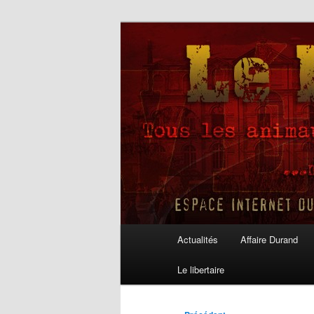
Aller
au
contenu
Le Libertaire
principal
Menu
Actualités
Affaire Durand
principal
Le libertaire
Navigation