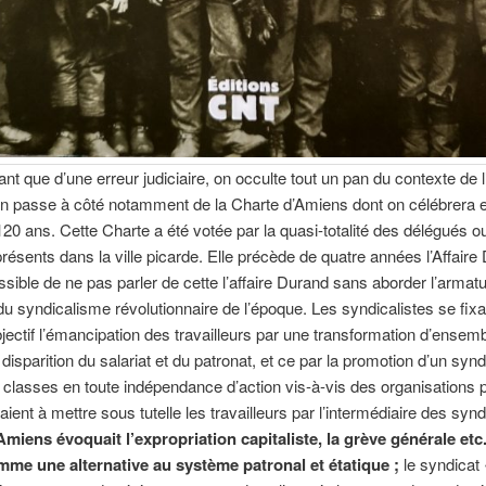
ant que d’une erreur judiciaire, on occulte tout un pan du contexte de l’
n passe à côté notamment de la Charte d’Amiens dont on célébrera 
120 ans. Cette Charte a été votée par la quasi-totalité des délégués o
présents dans la ville picarde. Elle précède de quatre années l’Affaire
ossible de ne pas parler de cette l’affaire Durand sans aborder l’armat
du syndicalisme révolutionnaire de l’époque. Les syndicalistes se fixa
ctif l’émancipation des travailleurs par une transformation d’ensemb
a disparition du salariat et du patronat, et ce par la promotion d’un syn
e classes en toute indépendance d’action vis-à-vis des organisations p
aient à mettre sous tutelle les travailleurs par l’intermédiaire des syn
miens évoquait l’expropriation capitaliste, la grève générale etc.
mme une alternative au système patronal et étatique ;
le syndicat 