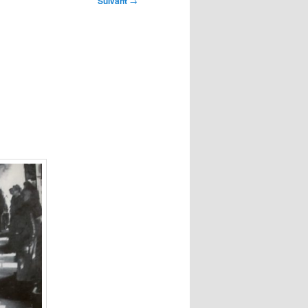
Suivant
→