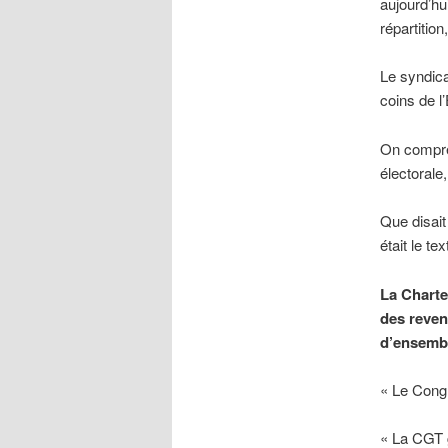
aujourd’hu
répartitio
Le syndica
coins de l
On compren
électorale
Que disait
était le te
La Charte
des reven
d’ensembl
« Le Congr
« La CGT g