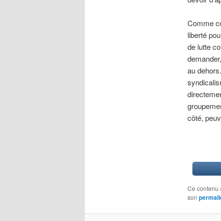
Comme cons
liberté po
de lutte c
demander, 
au dehors.
syndicalis
directemen
groupement
côté, peuv
Ce contenu 
son
permali