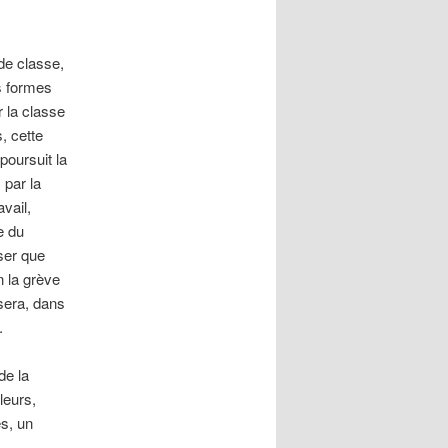
de classe,
es formes
r la classe
, cette
poursuit la
 par la
vail,
e du
iser que
n la grève
 sera, dans
.
de la
leurs,
es, un