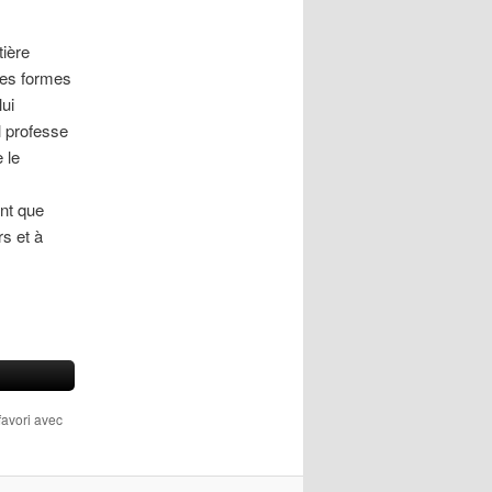
tière
lles formes
lui
l professe
 le
ant que
s et à
favori avec