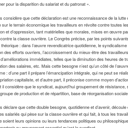
er pour la disparition du salariat et du patronat ».
 considère que cette déclaration est une reconnaissance de la lutte 
 sur le terrain économique les travailleurs en révolte contre toutes l
tion et d’oppression, tant matérielles que morales, mises en œuvre pa
e contre la classe ouvrière. Le Congrès précise, par les points suivants
n théorique : dans l’œuvre revendicatrice quotidienne, le syndicalisme 
on des efforts ouvriers, l’accroissement du mieux-être des travailleurs
n d’améliorations immédiates, telles que la diminution des heures de tra
tion des salaires, etc. Mais cette besogne n’est qu’un côté de l’œuvr
me : d’une part il prépare l’émancipation intégrale, qui ne peut se réal
opriation capitaliste, et d’autre part, il préconise comme moyen d’actio
t il considère que le syndicat, aujourd’hui groupement de résistance,
e groupe de production et de répartition, base de réorganisation sociale
 déclare que cette double besogne, quotidienne et d’avenir, découle 
es salariés qui pèse sur la classe ouvrière et qui fait, à tous les travail
e soient leurs opinions ou leurs tendances politiques ou philosophiqu
ppartenir au groupement essentiel qu’est le syndicat.