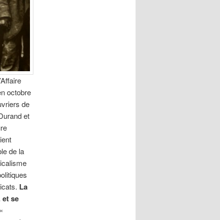
Affaire
en octobre
uvriers de
 Durand et
ure
ient
le de la
dicalisme
olitiques
dicats.
La
 et se
«