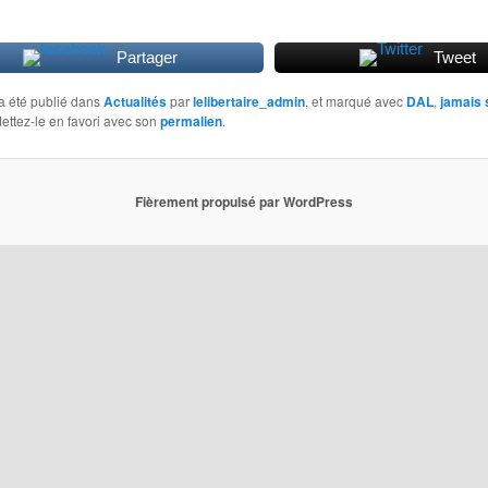
Partager
Tweet
a été publié dans
Actualités
par
lelibertaire_admin
, et marqué avec
DAL
,
jamais 
Mettez-le en favori avec son
permalien
.
Fièrement propulsé par WordPress