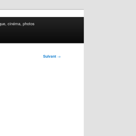
ue, cinéma, photos
Suivant
→