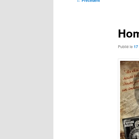
←
Précédent
des
articles
Hom
Publié le
17