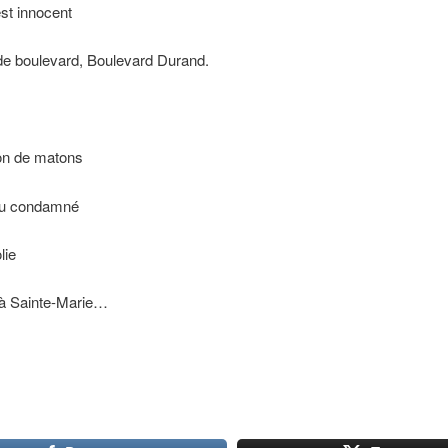
st innocent
e boulevard, Boulevard Durand.
on de matons
du condamné
lie
 à Sainte-Marie…