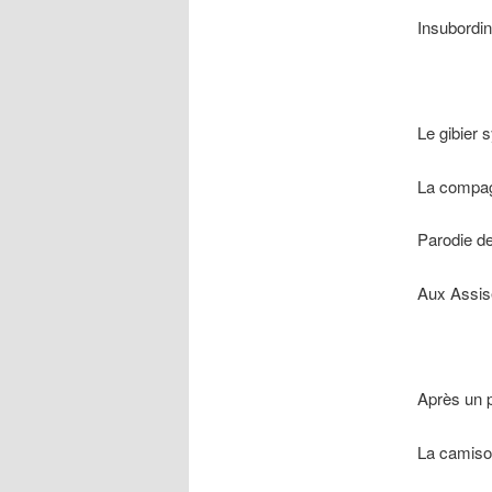
Insubordin
Le gibier s
La compagn
Parodie de 
Aux Assise
Après un 
La camisol