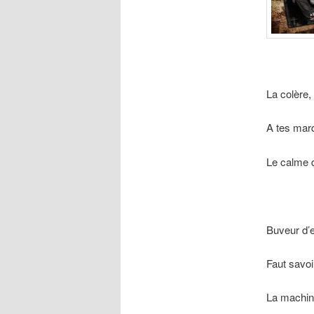
La colère, 
A tes marq
Le calme d
Buveur d’
Faut savoi
La machine