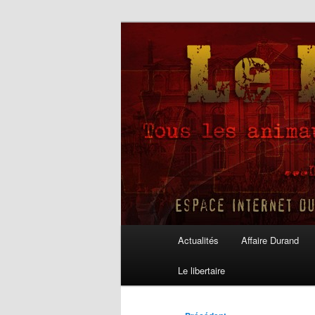
Aller
au
contenu
Le Libertaire
principal
Menu
Actualités
Affaire Durand
principal
Le libertaire
Navigation