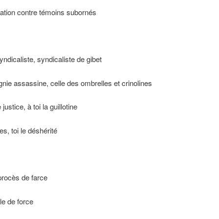
ation contre témoins subornés
yndicaliste, syndicaliste de gibet
ie assassine, celle des ombrelles et crinolines
justice, à toi la guillotine
s, toi le déshérité
procès de farce
e de force