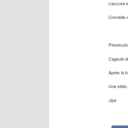
L’accusé e
Comédie d
Persécuti
Cagoule 
Après la fo
Une stèle
Jipé