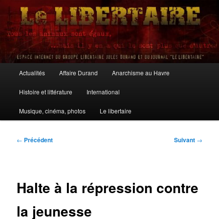
Aller
au
contenu
principal
Le Libertaire
Menu
Actualités
Affaire Durand
Anarchisme au Havre
principal
Histoire et littérature
International
Musique, cinéma, photos
Le libertaire
Navigation
←
Précédent
Suivant
→
des
articles
Halte à la répression contre
la jeunesse