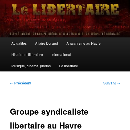
Aller
au
contenu
principal
Le Libertaire
Menu
Actualités
Affaire Durand
Anarchisme au Havre
principal
Histoire et littérature
International
Musique, cinéma, photos
Le libertaire
Navigation
←
Précédent
Suivant
→
des
articles
Groupe syndicaliste
libertaire au Havre