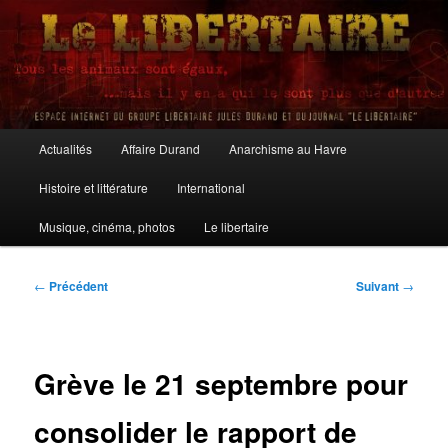
Aller
au
contenu
principal
Le Libertaire
Menu
Actualités
Affaire Durand
Anarchisme au Havre
principal
Histoire et littérature
International
Musique, cinéma, photos
Le libertaire
Navigation
←
Précédent
Suivant
→
des
articles
Grève le 21 septembre pour
consolider le rapport de