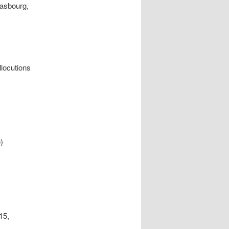
rasbourg,
locutions
)
15,