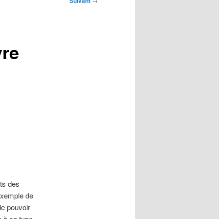
Suivant
→
vre
êts des
l’exemple de
de pouvoir
e à ce type