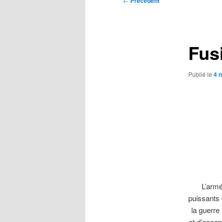
←
Précédent
des
articles
Fus
Publié le
4 
L’armé
puissants d
la guerre
et d’accep