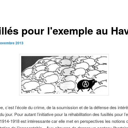
illés pour l'exemple au Ha
novembre 2013
e, c’est l’école du crime, de la soumission et de la défense des intér
u jour. Pour autant l’initiative pour la réhabilitation des fusillés pour 
 1914-1918 est intéressante car elle met en perspectives les notions 
tation de l’inacceptable…Aux citoyens de donner un contenu libertair