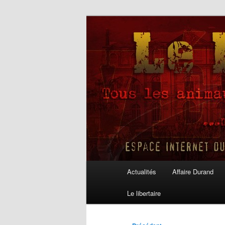
Aller
au
contenu
Le Libertaire
principal
Menu
Actualités
Affaire Durand
principal
Le libertaire
Navigation