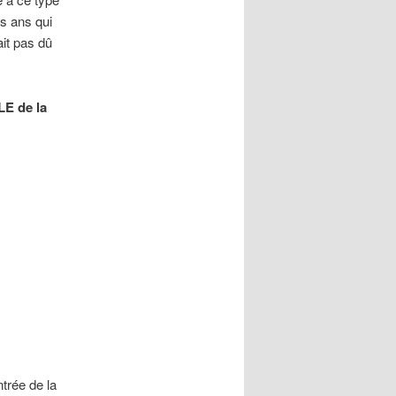
is ans qui
ait pas dû
E de la
trée de la