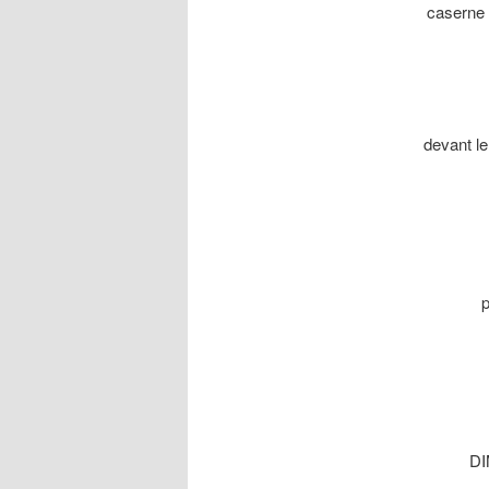
caserne
devant l
DI