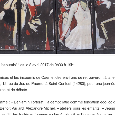
insoumis**-es le 8 avril 2017 de 9h30 à 19h*
ises et les insoumis de Caen et des environs se retrouveront à la fe
12 rue du Jeu de Paume, à Saint-Contest (14280), pour une journée 
res et de débats.
me : – Benjamin Torterat : la démocratie comme fondation éco-logiq
 Benoît Vuillard, Alexandre Michel, – ateliers pour les enfants, – Jean
 : sortir des traités européens – plan A, plan B, – Tiphaine Ducharne :