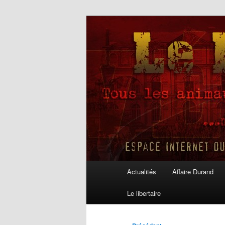
Aller
au
contenu
Le Libertaire
principal
Menu
Actualités
Affaire Durand
principal
Le libertaire
Navigation