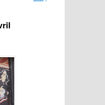
Suivant
→
ril