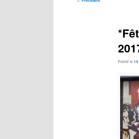
←
Précédent
des
articles
*Fêt
201
Publié le
14