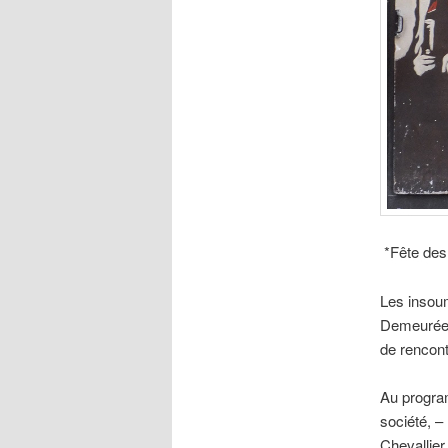
*Fête des 
Les insoum
Demeurée, 
de rencont
Au program
société, –
Chevallier