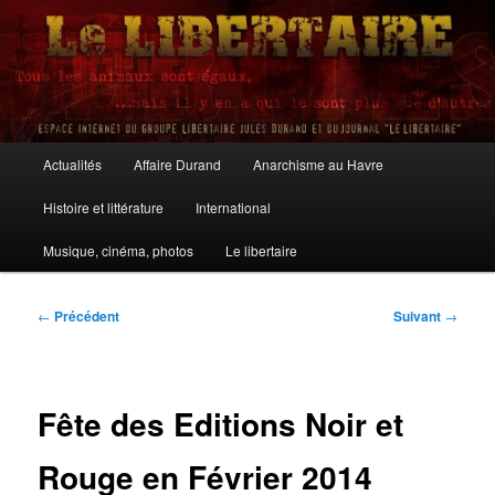
Aller
au
contenu
principal
Le Libertaire
Menu
Actualités
Affaire Durand
Anarchisme au Havre
principal
Histoire et littérature
International
Musique, cinéma, photos
Le libertaire
Navigation
←
Précédent
Suivant
→
des
articles
Fête des Editions Noir et
Rouge en Février 2014