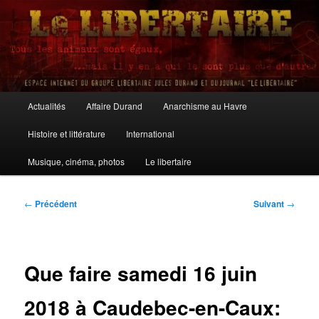
Aller
au
contenu
principal
Le Libertaire
Menu
Actualités
Affaire Durand
Anarchisme au Havre
principal
Histoire et littérature
International
Musique, cinéma, photos
Le libertaire
Navigation
←
Précédent
Suivant
→
des
articles
Que faire samedi 16 juin
2018 à Caudebec-en-Caux: