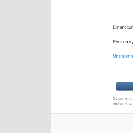
Emancipati
Pour un sy
Une somma
Ce contenu 
en favori av