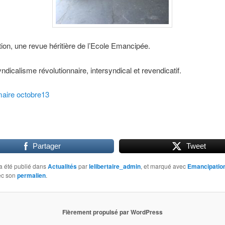
on, une revue héritière de l’Ecole Emancipée.
ndicalisme révolutionnaire, intersyndical et revendicatif.
ire octobre13
Partager
Tweet
a été publié dans
Actualités
par
lelibertaire_admin
, et marqué avec
Emancipatio
ec son
permalien
.
Fièrement propulsé par WordPress