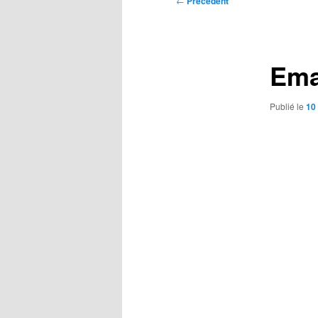
←
Précédent
des
articles
Ema
Publié le
10