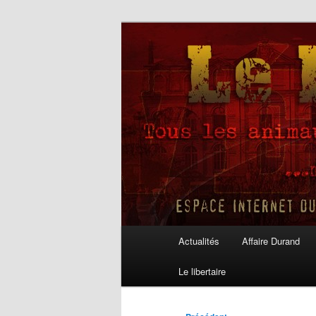
Aller
au
contenu
Le Libertaire
principal
Menu
Actualités
Affaire Durand
principal
Le libertaire
Navigation