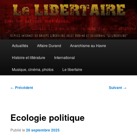
Aller
au
contenu
principal
Le Libertaire
Menu
Actualités
Affaire Durand
Anarchisme au Havre
principal
Histoire et littérature
International
Musique, cinéma, photos
Le libertaire
Navigation
←
Précédent
Suivant
→
des
articles
Ecologie politique
Publié le
26 septembre 2025