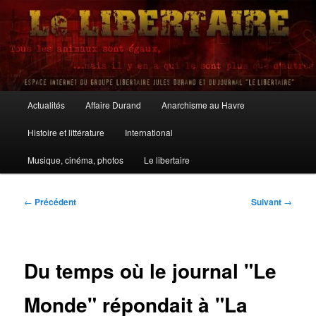
Aller
au
contenu
principal
Le Libertaire
Menu
Actualités
Affaire Durand
Anarchisme au Havre
principal
Histoire et littérature
International
Musique, cinéma, photos
Le libertaire
Navigation
←
Précédent
Suivant
→
des
articles
Du temps où le journal "Le
Monde" répondait à "La