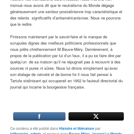
insinué nous avons dit que le neutralisme du Monde dégage
généreusement une senteur prostalinienne trop caractéristique et
des relents significatifs d’antiaméricanismes. Nous ne pouvons
que le redire.
Finissons maintenant par le savoir-faire et le manque de
scrupules dignes des meilleurs politiciens professionnels que
nous prête chrétiennement M.Beuve-Méry. Dernièrement, à
propos de la publication par lui d’un faux, il a pu se faire dire par
quelqu’un de sa maison qu’il ne répugnait pas à recouvrir à des
sources ni pures ni sûres. Nous lui dirons simplement qu’avec
son étalage de naïveté et de bonne foi il nous fait penser à
Tartufe stalinisant qui occuperait en 1952 le fauteuil directorial du
journal qui incarne la bourgeoisie française.
Ce contenu a été publié dans
Histoire et littérature
par
lelibertaire_admin
, et marqué avec
Beuve-Méry
,
Journal Le Monde
,