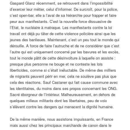
Gaspard Glanz récemment, se retrouvent dans l’impossibilité
d’exercer leur métier, celui d’informer. De surcroît, pour la police,
c’est open-bar, elle a l’aval de sa hiérarchie pour frapper et faire
peur aux manifestants. C’est la nouvelle force dissuasive de
l’Etat, le nucléaire à matraque. Les manifestants contre la loi
travail ont déjà pu tâter de cette violence policière ainsi que les
jeunes des banlieues. Maintenant, c’est un peu tout le monde qui
dérouille. A force de faire l’autruche et de ne considérer que c’est
l’autre qui est uniquement concerné par les bavures et les excès,
tout le monde pâtit de cette désinvolture à laquelle on assiste :
presque plus personne ne bouge et ne conteste les lois
liberticides, comme si c’était inéluctable. De même des milliers
de migrants peuvent périr en mer, cela ne soulève pas plus que
cela des réactions. Sauf Castaner qui fait cause commune avec
les identitaires, du moins dans ses propos concernant les ONG.
Sacré éborgneur de l’Intérieur. Malheureusement, en dehors de
quelques milieux militants dont les libertaires, peu de voix
s’élèvent contre les dangers qui menacent la dignité humaine.
De la même manière, nous assistons impuissants, en France
mais aussi chez les principaux marchands de canon dans le