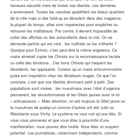
fameuse sécurité mère de toutes nos libertés, ces dernières
s’amenuisent. Toutes les caméras quadrillent les beaux quartiers
de la ville mais si des hold-up se déroulent dans des magasins,
la plupart du temps, elles sont inopérantes pour empêcher ou
retrouver les malfaiteurs. Par contre, il devient impossible de
coller des affiches ou des autocollants dans la cité. On se
demande parfois qui est visé : les malfrats ou les militants ?
Quoique pour Estrosi, c’est peut-être la même engeance. Ce
maire aimerait copier les Chinois sur la reconnaissance faciale
ou celle des émotions…Ces bons Chinois qui traquent les
dissidents, les opposants. Curieux qu’un maire anticommuniste
puise son inspiration chez les dictateurs rouges. Ce que l’on
constate, c’est que nos libertés diminuent petit à petit. Des
populations sont visées : les musulmans avec l’état d’urgence
permanent, les révolutionnaires et les Gilets jaunes avec la loi
« anticasseurs ». Mais attention, on est toujours le Gilet jaune ou
le musulman de quelqu’un comme d’autres ont été Juifs ou
Résistants sous Vichy. Le système ne veut voir qu’une tête. Si
vous vous promenez et que vous êtes à proximité d’une
manifestation, vous pouvez être fouillé. Vous êtes un suspect
potentiel. Les journalistes, notamment indépendants, comme