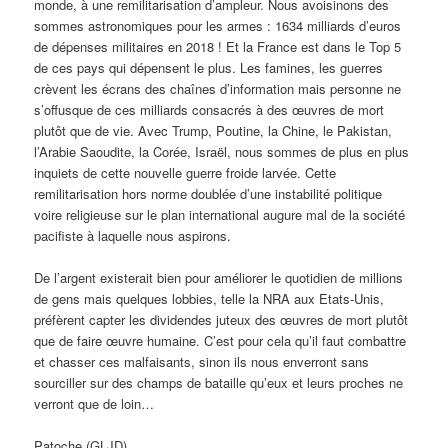
monde, à une remilitarisation d’ampleur. Nous avoisinons des
sommes astronomiques pour les armes : 1634 milliards d’euros
de dépenses militaires en 2018 ! Et la France est dans le Top 5
de ces pays qui dépensent le plus. Les famines, les guerres
crèvent les écrans des chaînes d’information mais personne ne
s’offusque de ces milliards consacrés à des œuvres de mort
plutôt que de vie. Avec Trump, Poutine, la Chine, le Pakistan,
l’Arabie Saoudite, la Corée, Israël, nous sommes de plus en plus
inquiets de cette nouvelle guerre froide larvée. Cette
remilitarisation hors norme doublée d’une instabilité politique
voire religieuse sur le plan international augure mal de la société
pacifiste à laquelle nous aspirons.
De l’argent existerait bien pour améliorer le quotidien de millions
de gens mais quelques lobbies, telle la NRA aux Etats-Unis,
préfèrent capter les dividendes juteux des œuvres de mort plutôt
que de faire œuvre humaine. C’est pour cela qu’il faut combattre
et chasser ces malfaisants, sinon ils nous enverront sans
sourciller sur des champs de bataille qu’eux et leurs proches ne
verront que de loin…
Patoche (GLJD)