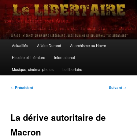
Aller
au
contenu
principal
Le Libertaire
Menu
Actualités
Affaire Durand
Anarchisme au Havre
principal
Histoire et littérature
International
Musique, cinéma, photos
Le libertaire
Navigation
←
Précédent
Suivant
→
des
articles
La dérive autoritaire de
Macron