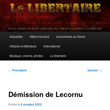
Aller
au
contenu
principal
Le Libertaire
Menu
Actualités
Affaire Durand
Anarchisme au Havre
principal
Histoire et littérature
International
Musique, cinéma, photos
Le libertaire
Navigation
←
Précédent
Suivant
→
des
articles
Démission de Lecornu
Publié le
6 octobre 2025