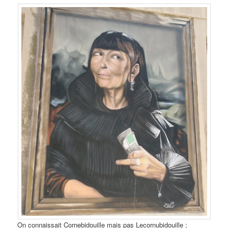
On connaissait Cornebidouille mais pas Lecornubidouille ;