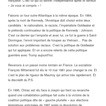
française. C’est lui qui lui donne l’indépendance après le fameux
« Je vous ai compris » !
Faisons un tour outre-Atlantique à la même époque. En 1964,
après la mort de Kennedy, l’Amérique doit choisir entre deux
candidats : le nationaliste, le raciste, l’impérialiste Goldwater et
le prétendu continuateur de la politique de Kennedy : Johnson.
C’est ce dernier qui l’emporte et avec lui, ce fut la guerre à Saint-
Domingue, l’envoi important de troupes au Vietnam… Pas de
solution aux problèmes raciaux. C’est la politique de Goldwater
qui fut appliquée. Et on a encore relents de cette politique
guerrière avec Trump aujourd’hui.
Revenons à un passé moins lointain en France. Le socialiste
François Mitterrand fut élu le 10 mai 1981 pour changer la vie. Et
c’est le plan de rigueur de Maurroy qui arrive très rapidement. Et
le discrédit du P.S.
En 1995, Chirac est élu face à Jospin qui tient sa revanche
quand une cohabitation politique fait suite à la victoire de la
coalition politique dite de « gauche plurielle » aux élections
législatives anticipées de 1997 après la dissolution de