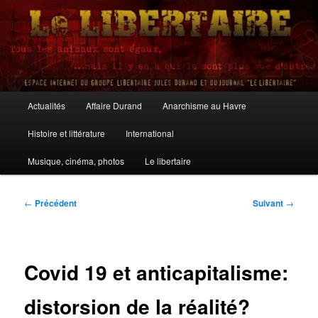
Aller
au
contenu
principal
Le Libertaire
Menu
Actualités
Affaire Durand
Anarchisme au Havre
principal
Histoire et littérature
International
Musique, cinéma, photos
Le libertaire
Navigation
←
Précédent
Suivant
→
des
articles
Covid 19 et anticapitalisme:
distorsion de la réalité?