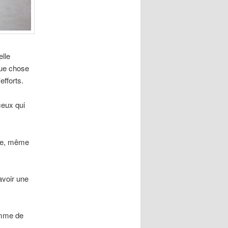
elle
que chose
efforts.
ceux qui
ble, même
avoir une
omme de