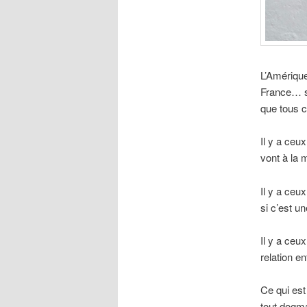
L’Amérique 
France… s
que tous c
Il y a ceu
vont à la 
Il y a ceu
si c’est u
Il y a ceu
relation en
Ce qui est
tout dogm