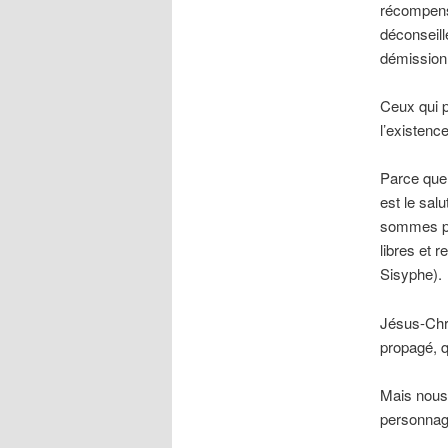
récompensé
déconseill
démissionn
Ceux qui p
l’existence
Parce que s
est le sal
sommes pa
libres et 
Sisyphe).
Jésus-Chris
propagé, q
Mais nous 
personna