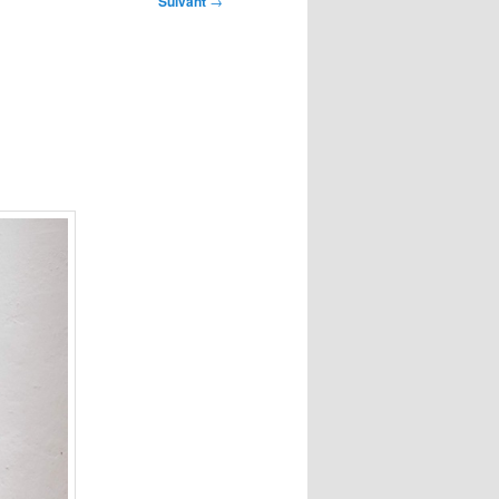
Suivant
→