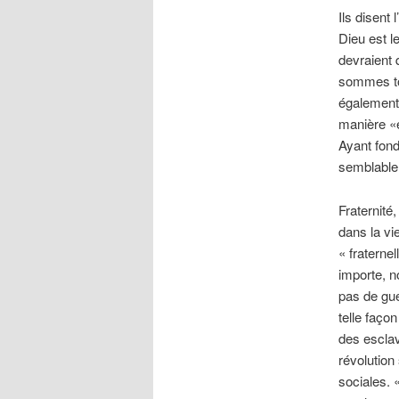
Ils disent 
Dieu est l
devraient 
sommes to
également.
manière «é
Ayant fondé
semblable 
Fraternité,
dans la vi
« fraterne
importe, n
pas de gue
telle faço
des esclav
révolution
sociales. 