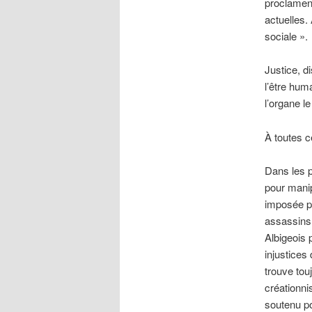
proclament
actuelles.
sociale ».
Justice, d
l’être hum
l’organe le 
À toutes c
Dans les p
pour manip
imposée pa
assassins 
Albigeois 
injustices
trouve tou
créationni
soutenu po