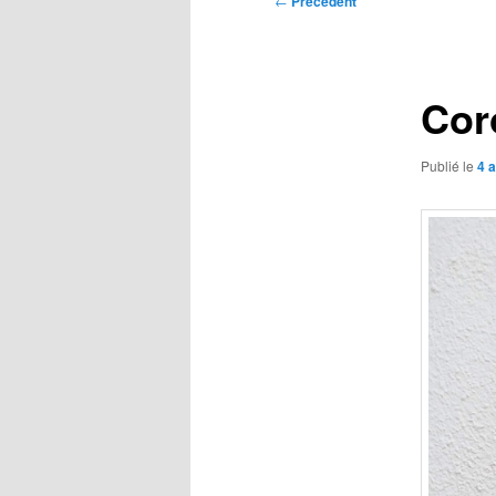
←
Précédent
des
articles
Cor
Publié le
4 a