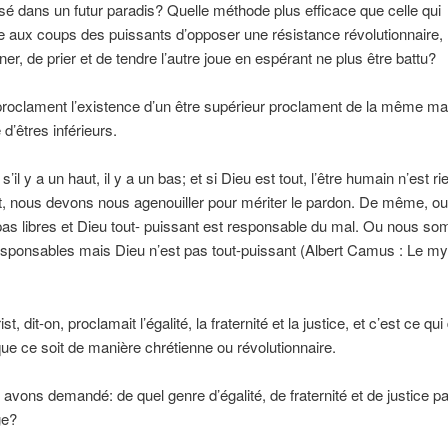
 dans un futur paradis? Quelle méthode plus efficace que celle qui
e aux coups des puissants d’opposer une résistance révolutionnaire,
er, de prier et de tendre l’autre joue en espérant ne plus être battu?
roclament l’existence d’un être supérieur proclament de la même ma
 d’êtres inférieurs.
’il y a un haut, il y a un bas; et si Dieu est tout, l’être humain n’est ri
ut, nous devons nous agenouiller pour mériter le pardon. De même, o
s libres et Dieu tout- puissant est responsable du mal. Ou nous s
responsables mais Dieu n’est pas tout-puissant (Albert Camus : Le m
t, dit-on, proclamait l’égalité, la fraternité et la justice, et c’est ce qui 
ue ce soit de manière chrétienne ou révolutionnaire.
avons demandé: de quel genre d’égalité, de fraternité et de justice par
ge?