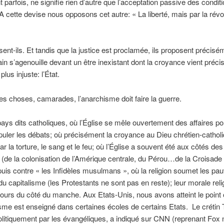
 parfois, ne signifie rien d’autre que l’acceptation passive des condit
 A cette devise nous opposons cet autre: « La liberté, mais par la révo
isent-ils. Et tandis que la justice est proclamée, ils proposent précis
ain s’agenouille devant un être inexistant dont la croyance vient préc
plus injuste: l’État.
es choses, camarades, l’anarchisme doit faire la guerre.
ays dits catholiques, où l’Église se mêle ouvertement des affaires pol
uler les débats; où précisément la croyance au Dieu chrétien-catholi
r la torture, le sang et le feu; où l’Église a souvent été aux côtés des
(de la colonisation de l’Amérique centrale, du Pérou…de la Croisade 
puis contre « les Infidèles musulmans », où la religion soumet les pa
 du capitalisme (les Protestants ne sont pas en reste); leur morale rel
jours du côté du manche. Aux Etats-Unis, nous avons atteint le point 
sme est enseigné dans certaines écoles de certains Etats. Le crétin
litiquement par les évangéliques, a indiqué sur CNN (reprenant Fox