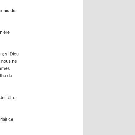
 mais de
nière
en; si Dieu
u nous ne
ommes
ythe de
doit être
lait ce