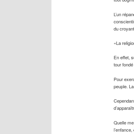
L’un répan
conscienti
du croyant
«La religi
En effet, 
tour fondé
Pour exerc
peuple. La
Cependant 
d’apparaî
Quelle mei
l’enfance,