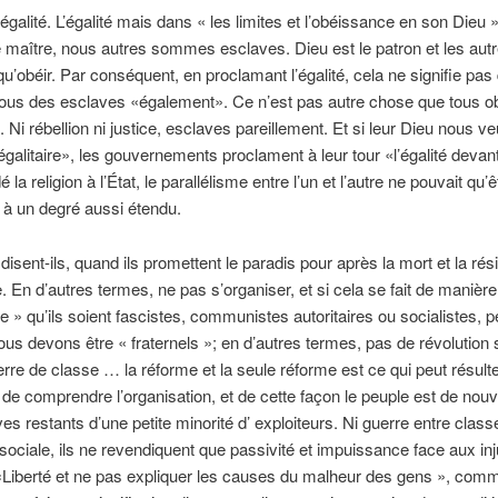
l’égalité. L’égalité mais dans « les limites et l’obéissance en son Dieu »
e maître, nous autres sommes esclaves. Dieu est le patron et les aut
qu’obéir. Par conséquent, en proclamant l’égalité, cela ne signifie pa
us des esclaves «également». Ce n’est pas autre chose que tous o
 Ni rébellion ni justice, esclaves pareillement. Et si leur Dieu nous ve
galitaire», les gouvernements proclament à leur tour «l’égalité devant 
 la religion à l’État, le parallélisme entre l’un et l’autre ne pouvait qu’ê
à un degré aussi étendu.
 disent-ils, quand ils promettent le paradis pour après la mort et la rés
e. En d’autres termes, ne pas s’organiser, et si cela se fait de manière
lle » qu’ils soient fascistes, communistes autoritaires ou socialistes, 
ous devons être « fraternels »; en d’autres termes, pas de révolution 
rre de classe … la réforme et la seule réforme est ce qui peut résult
n de comprendre l’organisation, et de cette façon le peuple est de no
es restants d’une petite minorité d’ exploiteurs. Ni guerre entre classe
 sociale, ils ne revendiquent que passivité et impuissance face aux in
«Liberté et ne pas expliquer les causes du malheur des gens », comme