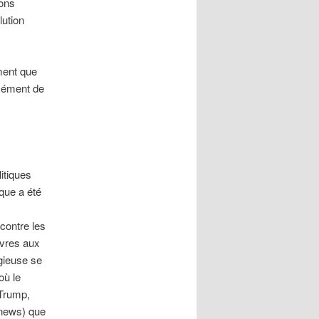
ions
lution
ément que
isément de
itiques
que a été
contre les
uvres aux
igieuse se
où le
 Trump,
 news) que