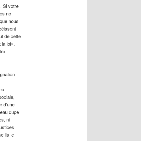
. Si votre
res ne
s que nous
béissent
ut de cette
la loi».
tre
ignation
peu
sociale,
er d’une
uveau dupe
s, ni
justices
 ils le