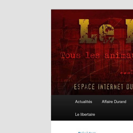
Aller
au
contenu
Le Libertaire
principal
Menu
Actualités
Affaire Durand
principal
Le libertaire
Navigation