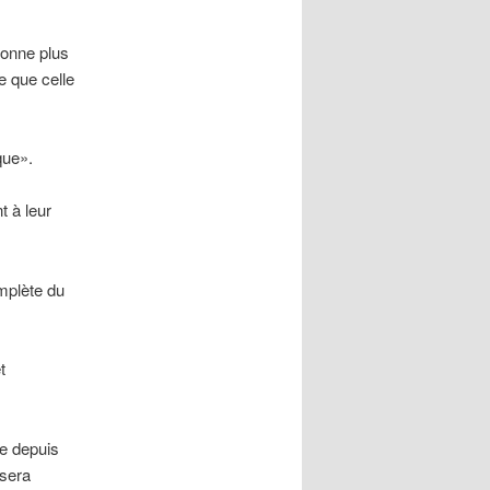
sonne plus
e que celle
que».
t à leur
omplète du
t
ée depuis
 sera