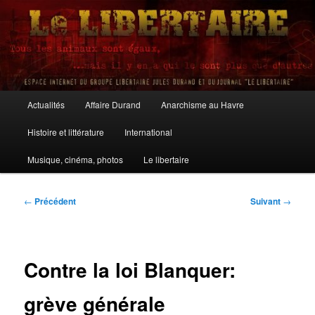
Aller
au
contenu
principal
Le Libertaire
Menu
Actualités
Affaire Durand
Anarchisme au Havre
principal
Histoire et littérature
International
Musique, cinéma, photos
Le libertaire
Navigation
←
Précédent
Suivant
→
des
articles
Contre la loi Blanquer:
grève générale