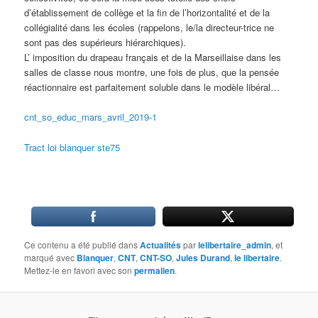
d’établissement de collège et la fin de l’horizontalité et de la
collégialité dans les écoles (rappelons, le/la directeur-trice ne
sont pas des supérieurs hiérarchiques).
L’ imposition du drapeau français et de la Marseillaise dans les
salles de classe nous montre, une fois de plus, que la pensée
réactionnaire est parfaitement soluble dans le modèle libéral…
cnt_so_educ_mars_avril_2019-1
Tract loi blanquer ste75
Ce contenu a été publié dans
Actualités
par
lelibertaire_admin
, et
marqué avec
Blanquer
,
CNT
,
CNT-SO
,
Jules Durand
,
le libertaire
.
Mettez-le en favori avec son
permalien
.