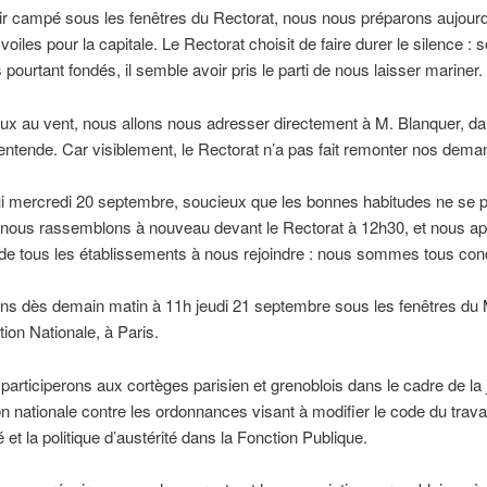
r campé sous les fenêtres du Rectorat, nous nous préparons aujourd
voiles pour la capitale. Le Rectorat choisit de faire durer le silence : 
pourtant fondés, il semble avoir pris le parti de nous laisser mariner.
x au vent, nous allons nous adresser directement à M. Blanquer, dan
 entende. Car visiblement, le Rectorat n’a pas fait remonter nos dema
i mercredi 20 septembre, soucieux que les bonnes habitudes ne se 
 nous rassemblons à nouveau devant le Rectorat à 12h30, et nous ap
de tous les établissements à nous rejoindre : nous sommes tous con
s dès demain matin à 11h jeudi 21 septembre sous les fenêtres du 
tion Nationale, à Paris.
participerons aux cortèges parisien et grenoblois dans le cadre de la
on nationale contre les ordonnances visant à modifier le code du travai
é et la politique d’austérité dans la Fonction Publique.