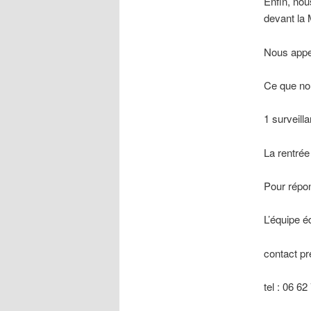
Enfin, nou
devant la 
Nous appel
Ce que no
1 surveill
La rentrée
Pour répo
L’équipe é
contact p
tel : 06 6