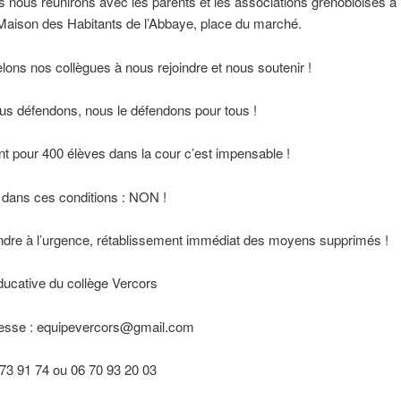
s nous réunirons avec les parents et les associations grenobloises à
Maison des Habitants de l’Abbaye, place du marché.
ons nos collègues à nous rejoindre et nous soutenir !
us défendons, nous le défendons pour tous !
ant pour 400 élèves dans la cour c’est impensable !
 dans ces conditions : NON !
ndre à l’urgence, rétablissement immédiat des moyens supprimés !
ducative du collège Vercors
resse : equipevercors@gmail.com
2 73 91 74 ou 06 70 93 20 03