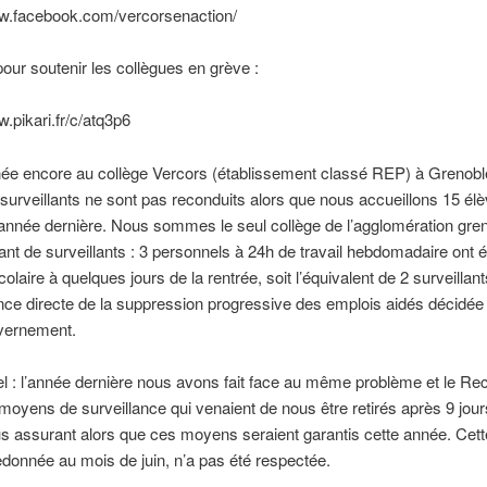
ww.facebook.com/vercorsenaction/
our soutenir les collègues en grève :
w.pikari.fr/c/atq3p6
ée encore au collège Vercors (établissement classé REP) à Grenoble
surveillants ne sont pas reconduits alors que nous accueillons 15 él
’année dernière. Nous sommes le seul collège de l’agglomération gre
ant de surveillants : 3 personnels à 24h de travail hebdomadaire ont ét
colaire à quelques jours de la rentrée, soit l’équivalent de 2 surveillant
e directe de la suppression progressive des emplois aidés décidée 
uvernement.
l : l’année dernière nous avons fait face au même problème et le Rec
s moyens de surveillance qui venaient de nous être retirés après 9 jou
s assurant alors que ces moyens seraient garantis cette année. Cett
edonnée au mois de juin, n’a pas été respectée.