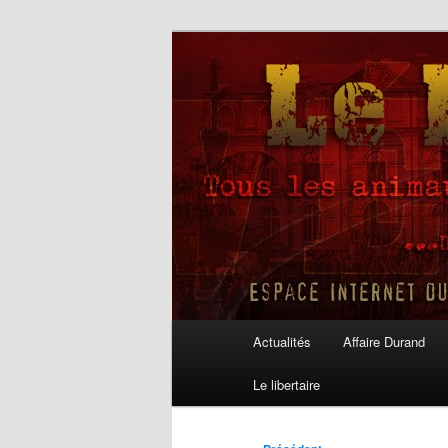
Aller
au
contenu
Le Libertaire
principal
Menu
Actualités
Affaire Durand
principal
Le libertaire
Navigation