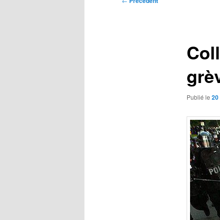
←
Précédent
des
articles
Col
grè
Publié le
20