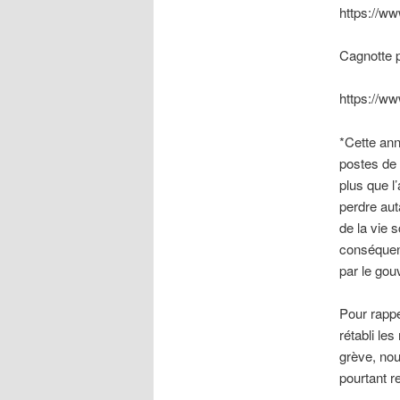
https://w
Cagnotte p
https://ww
*Cette ann
postes de 
plus que l
perdre aut
de la vie s
conséquenc
par le go
Pour rappe
rétabli le
grève, nou
pourtant r