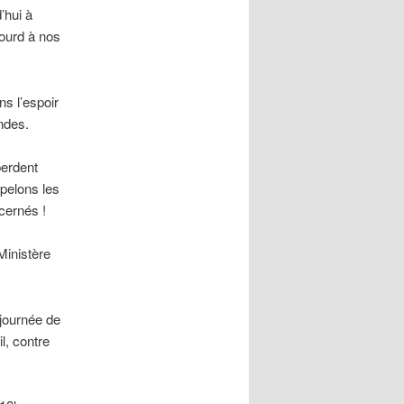
’hui à
sourd à nos
s l’espoir
ndes.
perdent
pelons les
cernés !
Ministère
 journée de
l, contre