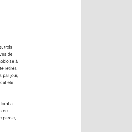
, trois
èves de
nobloise à
é retirés
s par jour,
cet été
torat a
rs de
e parole,