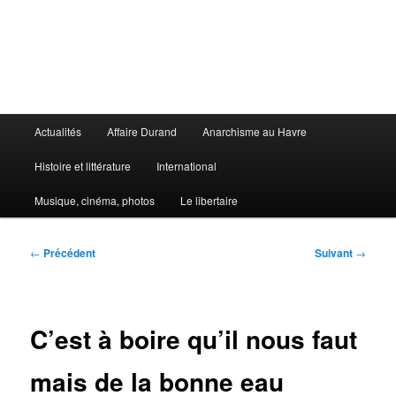
Aller
au
contenu
principal
Le Libertaire
Menu
Actualités
Affaire Durand
Anarchisme au Havre
principal
Histoire et littérature
International
Musique, cinéma, photos
Le libertaire
Navigation
←
Précédent
Suivant
→
des
articles
C’est à boire qu’il nous faut
mais de la bonne eau