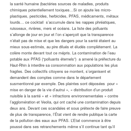
la santé humaine (bactéries sources de maladies, produits
chimiques potentiellement toxiques…Si on ajoute les micro-
plastiques, pesticides, herbicides, PFAS, médicaments, métaux
lourds… ce cocktail s’accumule dans les nappes phréatiques,
ruisseaux, rivières, mers et océans. La liste des polluants
s’allonge de jour en jour et l’on s’aperçoit que la transparence
n’était pas de mise et que les dangers pour la santé étaient au
mieux sous-estimés, au pire dilués et éludés complètement. La
colère monte devant tout ce mépris. La contamination de l’eau
potable aux PFAS (“polluants éternels”) a amené la préfecture du
Haut-Rhin à interdire sa consommation aux populations les plus
fragiles. Des collectifs citoyens se montent, s’organisent et
demandent des comptes comme dans le département
susmentionné par exemple. Des plaintes sont déposées pour «
mise en danger de la vie d’autrui », « distribution d’un produit
nuisible à la santé » et « infractions environnementales » contre
l’agglomération et Veolia, qui ont caché une contamination depuis
deux ans. Devant ces scandales et sous prétexte de faire preuve
de plus de transparence, l’État vient de rendre publique la carte
de la pollution des eaux aux PFAS. L’Etat commence à être
poussé dans ses retranchements même s’il continue tant qu’il