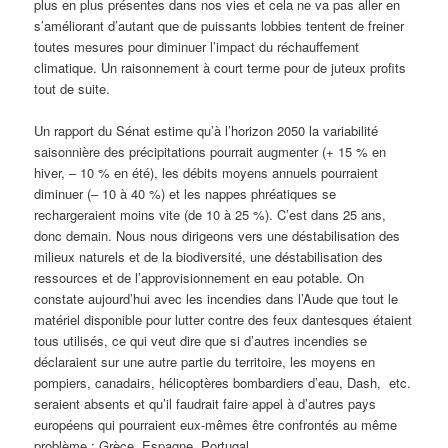
plus en plus présentes dans nos vies et cela ne va pas aller en
s’améliorant d’autant que de puissants lobbies tentent de freiner
toutes mesures pour diminuer l’impact du réchauffement
climatique. Un raisonnement à court terme pour de juteux profits
tout de suite.
Un rapport du Sénat estime qu’à l’horizon 2050 la variabilité
saisonnière des précipitations pourrait augmenter (+ 15 % en
hiver, – 10 % en été), les débits moyens annuels pourraient
diminuer (– 10 à 40 %) et les nappes phréatiques se
rechargeraient moins vite (de 10 à 25 %). C’est dans 25 ans,
donc demain. Nous nous dirigeons vers une déstabilisation des
milieux naturels et de la biodiversité, une déstabilisation des
ressources et de l’approvisionnement en eau potable. On
constate aujourd’hui avec les incendies dans l’Aude que tout le
matériel disponible pour lutter contre des feux dantesques étaient
tous utilisés, ce qui veut dire que si d’autres incendies se
déclaraient sur une autre partie du territoire, les moyens en
pompiers, canadairs, hélicoptères bombardiers d’eau, Dash, etc.
seraient absents et qu’il faudrait faire appel à d’autres pays
européens qui pourraient eux-mêmes être confrontés au même
problème : Grèce, Espagne, Portugal…