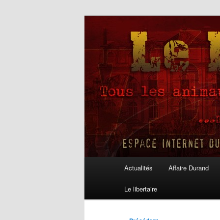
Aller
au
contenu
Le Libertaire
principal
Menu
Actualités
Affaire Durand
principal
Le libertaire
Navigation