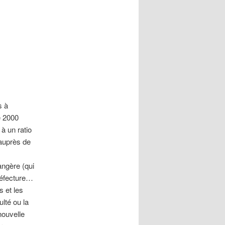
s à
e 2000
à un ratio
 auprès de
angère (qui
préfecture…
s et les
ulté ou la
nouvelle