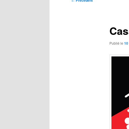
←
Précédent
des
articles
Cass
Publié le
10 