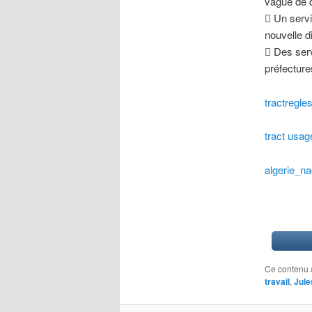
vague de d
 Un servi
nouvelle d
 Des serv
préfecture
tractregle
tract us
algerie_n
Ce contenu 
travail
,
Jule