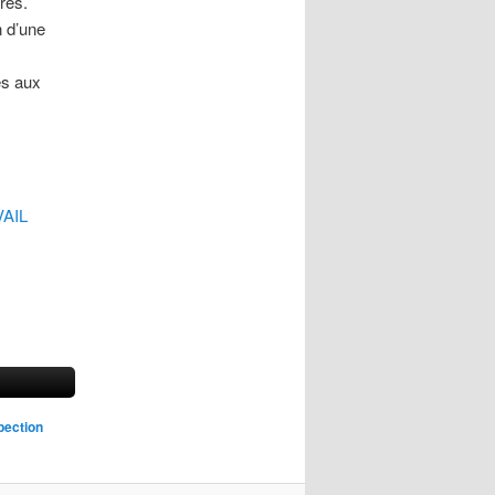
res.
n d’une
és aux
AIL
pection