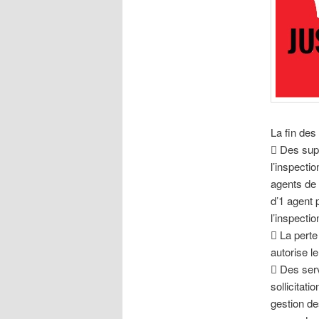
La fin des
 Des sup
l’inspecti
agents de 
d’1 agent 
l’inspectio
 La perte
autorise l
 Des servi
sollicitati
gestion de