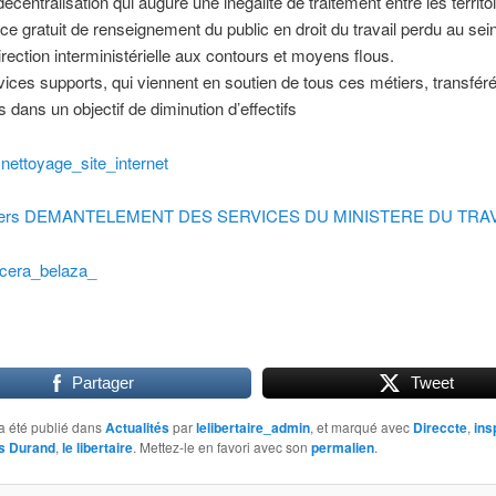
écentralisation qui augure une inégalité de traitement entre les territoi
ce gratuit de renseignement du public en droit du travail perdu au sei
irection interministérielle aux contours et moyens flous.
ices supports, qui viennent en soutien de tous ces métiers, transfér
s dans un objectif de diminution d’effectifs
snettoyage_site_internet
agers DEMANTELEMENT DES SERVICES DU MINISTERE DU TRAV
acera_belaza_
Partager
Tweet
a été publié dans
Actualités
par
lelibertaire_admin
, et marqué avec
Direccte
,
ins
s Durand
,
le libertaire
. Mettez-le en favori avec son
permalien
.