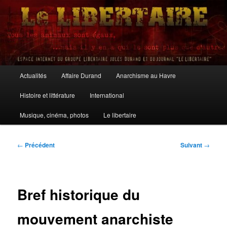
Aller
au
contenu
principal
Le Libertaire
Menu
Actualités
Affaire Durand
Anarchisme au Havre
principal
Histoire et littérature
International
Musique, cinéma, photos
Le libertaire
Navigation
←
Précédent
Suivant
→
des
articles
Bref historique du
mouvement anarchiste