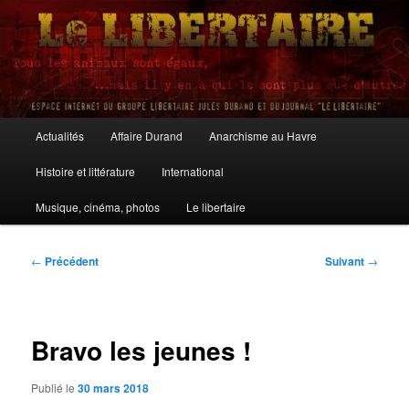
Aller
au
contenu
principal
Le Libertaire
Menu
Actualités
Affaire Durand
Anarchisme au Havre
principal
Histoire et littérature
International
Musique, cinéma, photos
Le libertaire
Navigation
←
Précédent
Suivant
→
des
articles
Bravo les jeunes !
Publié le
30 mars 2018