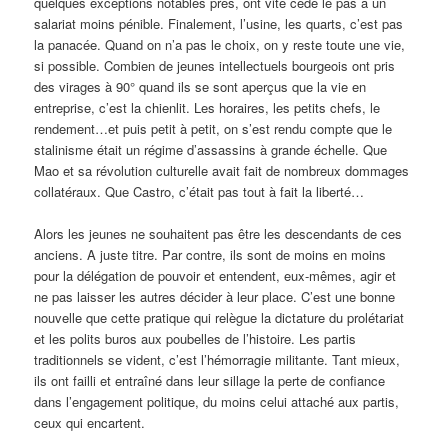
quelques exceptions notables près, ont vite cédé le pas à un
salariat moins pénible. Finalement, l’usine, les quarts, c’est pas
la panacée. Quand on n’a pas le choix, on y reste toute une vie,
si possible. Combien de jeunes intellectuels bourgeois ont pris
des virages à 90° quand ils se sont aperçus que la vie en
entreprise, c’est la chienlit. Les horaires, les petits chefs, le
rendement…et puis petit à petit, on s’est rendu compte que le
stalinisme était un régime d’assassins à grande échelle. Que
Mao et sa révolution culturelle avait fait de nombreux dommages
collatéraux. Que Castro, c’était pas tout à fait la liberté…
Alors les jeunes ne souhaitent pas être les descendants de ces
anciens. A juste titre. Par contre, ils sont de moins en moins
pour la délégation de pouvoir et entendent, eux-mêmes, agir et
ne pas laisser les autres décider à leur place. C’est une bonne
nouvelle que cette pratique qui relègue la dictature du prolétariat
et les polits buros aux poubelles de l’histoire. Les partis
traditionnels se vident, c’est l’hémorragie militante. Tant mieux,
ils ont failli et entraîné dans leur sillage la perte de confiance
dans l’engagement politique, du moins celui attaché aux partis,
ceux qui encartent.