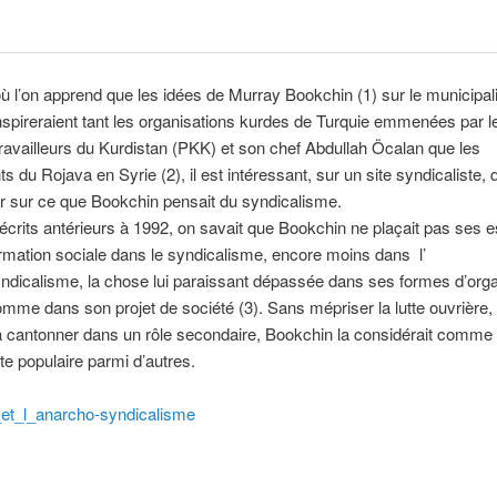
où l’on apprend que les idées de Murray Bookchin (1) sur le municipa
 inspireraient tant les organisations kurdes de Turquie emmenées par l
travailleurs du Kurdistan (PKK) et son chef Abdullah Öcalan que les
s du Rojava en Syrie (2), il est intéressant, sur un site syndicaliste, 
er sur ce que Bookchin pensait du syndicalisme.
crits antérieurs à 1992, on savait que Bookchin ne plaçait pas ses e
rmation sociale dans le syndicalisme, encore moins dans l’
dicalisme, la chose lui paraissant dépassée dans ses formes d’orga
omme dans son projet de société (3). Sans mépriser la lutte ouvrière,
a cantonner dans un rôle secondaire, Bookchin la considérait comme
tte populaire parmi d’autres.
et_l_anarcho-syndicalisme