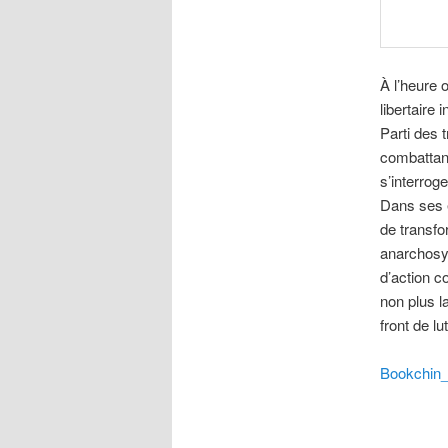
À l’heure 
libertaire
Parti des 
combattant
s’interrog
Dans ses é
de transfo
anarchosyn
d’action c
non plus l
front de lu
Bookchin_