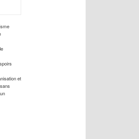
lisme
e
de
spoirs
nisation et
 sans
 un