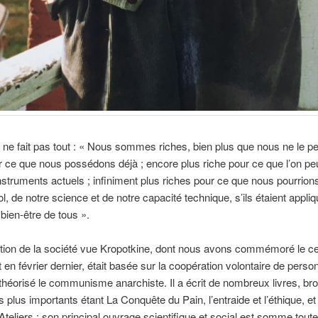
ne fait pas tout : « Nous sommes riches, bien plus que nous ne le p
 ce que nous possédons déjà ; encore plus riche pour ce que l’on peu
nstruments actuels ; infiniment plus riches pour ce que nous pourrions
ol, de notre science et de notre capacité technique, s’ils étaient appli
 bien-être de tous ».
tion de la société vue Kropotkine, dont nous avons commémoré le ce
 en février dernier, était basée sur la coopération volontaire de pers
 a théorisé le communisme anarchiste. Il a écrit de nombreux livres, br
les plus importants étant La Conquête du Pain, l’entraide et l’éthique, 
Ateliers ; son principal ouvrage scientifique et social est somme tout