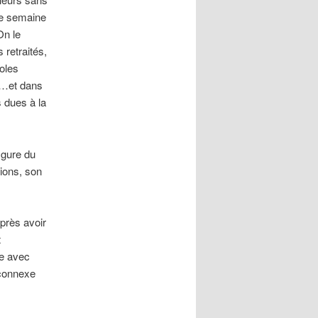
une semaine
On le
 retraités,
oles
)…et dans
 dues à la
igure du
tions, son
après avoir
t
se avec
 connexe