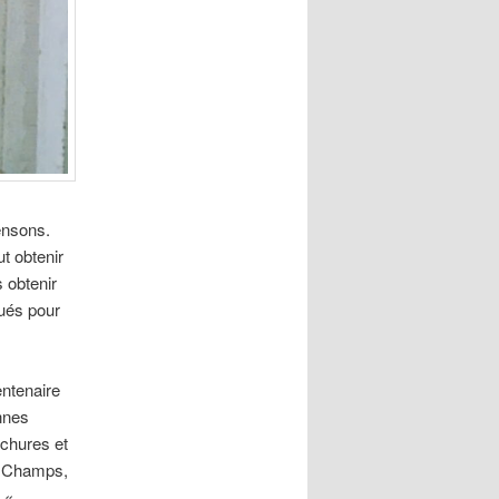
ensons.
t obtenir
 obtenir
qués pour
ntenaire
onnes
ochures et
et Champs,
e «