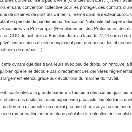
fois et sans convention collective pour les protéger, des contrats d’
îne de dizaines de contrats d’intérim, même dans le secteur public. 
autant en période de pandémie où l’Education Nationale fait appel à des
s vacataires via Pôle emploi (Remplacement des Professeurs des éc
 en CDD de huit mois à Bac plus deux au taux de 27,44 euros brut
 privé, les missions d’intérim explosent pour compenser les absences
auffeurs de car/bus…).
 cette dynamique des travailleurs avec peu de droits, on retrouve la f
 qui bien qu’elle ne découle pas directement des dernières réglementa
t largement étendu grâce aux évolutions du marché du travail.
ent, confrontés à la grande barrière à l’accès à des postes qualifiés 
s études universitaires, sans expérience préalable, les étudiants son
 au dilemme d’accepter un emploi précaire et mal payé ou une bour
ucune rémunération comme étape préalable à l’obtention de l’emploi