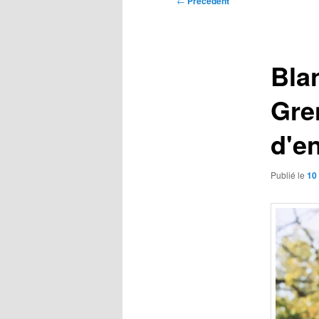
←
Précédent
des
articles
Bla
Gre
d'e
Publié le
10