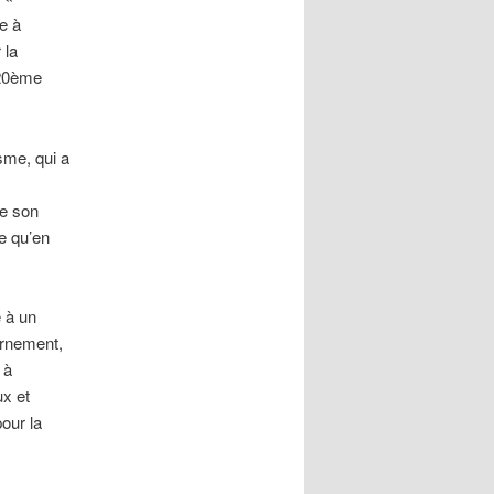
me à
 la
 20ème
sme, qui a
e son
ce qu’en
é à un
ernement,
 à
ux et
our la