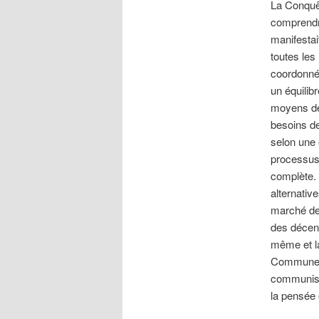
La Conquêt
comprendre
manifestai
toutes le
coordonnée
un équilib
moyens de 
besoins de
selon une 
processus 
complète. 
alternativ
marché de
des décenn
même et la
Commune de
communisme
la pensée 