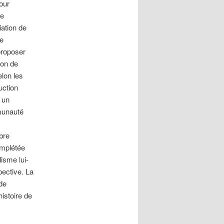
our
le
iation de
e
proposer
ion de
elon les
uction
 un
munauté
bre
omplétée
isme lui-
pective. La
de
histoire de