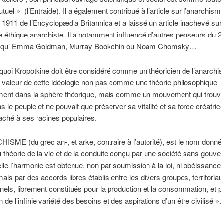
tuel » (l’Entraide). Il a également contribué à l’article sur l’anarchis
de 1911 de l’Encyclopædia Britannica et a laissé un article inachevé sur
e éthique anarchiste. Il a notamment influencé d’autres penseurs du
ls qu’ Emma Goldman, Murray Bookchin ou Noam Chomsky…
quoi Kropotkine doit être considéré comme un théoricien de l’anarchi
 valeur de cette idéologie non pas comme une théorie philosophique
ment dans la sphère théorique, mais comme un mouvement qui trouv
ns le peuple et ne pouvait que préserver sa vitalité et sa force créatri
taché à ses racines populaires.
ISME (du grec an-, et arke, contraire à l’autorité), est le nom donn
u théorie de la vie et de la conduite conçu par une société sans gouv
lle l’harmonie est obtenue, non par soumission à la loi, ni obéissance
 mais par des accords libres établis entre les divers groupes, territoria
nels, librement constitués pour la production et la consommation, et p
n de l’infinie variété des besoins et des aspirations d’un être civilisé ».