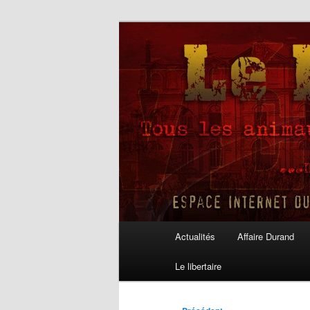
Aller
au
contenu
Le Libertaire
principal
Menu
Actualités
Affaire Durand
principal
Le libertaire
Navigation