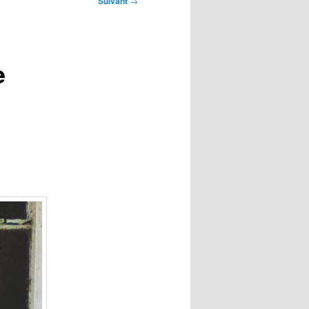
Suivant
→
e