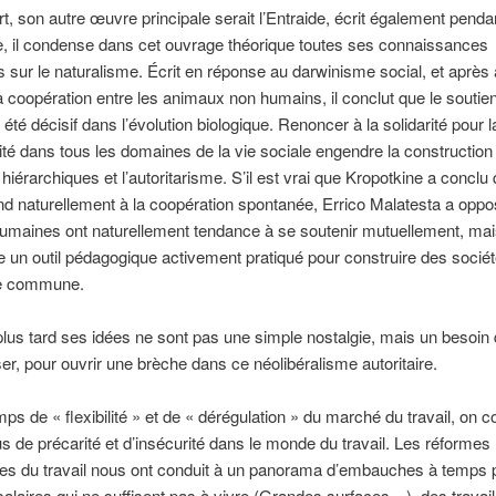
rt, son autre œuvre principale serait l’Entraide, écrit également penda
e, il condense dans cet ouvrage théorique toutes ses connaissances
s sur le naturalisme. Écrit en réponse au darwinisme social, et après 
 coopération entre les animaux non humains, il conclut que le soutie
été décisif dans l’évolution biologique. Renoncer à la solidarité pour l
ité dans tous les domaines de la vie sociale engendre la construction
hiérarchiques et l’autoritarisme. S’il est vrai que Kropotkine a conclu 
d naturellement à la coopération spontanée, Errico Malatesta a oppo
umaines ont naturellement tendance à se soutenir mutuellement, mai
re un outil pédagogique activement pratiqué pour construire des socié
ie commune.
lus tard ses idées ne sont pas une simple nostalgie, mais un besoin 
ser, pour ouvrir une brèche dans ce néolibéralisme autoritaire.
ps de « flexibilité » et de « dérégulation » du marché du travail, on c
us de précarité et d’insécurité dans le monde du travail. Les réformes
s du travail nous ont conduit à un panorama d’embauches à temps p
alaires qui ne suffisent pas à vivre (Grandes surfaces…), des travai