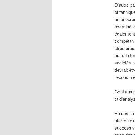
D’autre pa
britanniqu
antérieure
examiné la
également 
compétitiv
structures 
humain ten
sociétés h
devrait êt
l’économ
Cent ans p
et d’analy
En ces tem
plus en pl
successive
avec des s