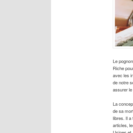
Le pognon 
Riche pour
avec les i
de notre s
assurer le
La concep
de sa mort
libres. Il
articles, 
Usines et 