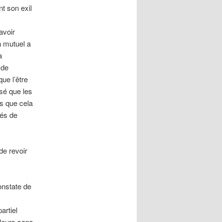
nt son exil
avoir
n mutuel a
a
 de
que l’être
sé que les
s que cela
tés de
de revoir
onstate de
artiel
lleurs sans