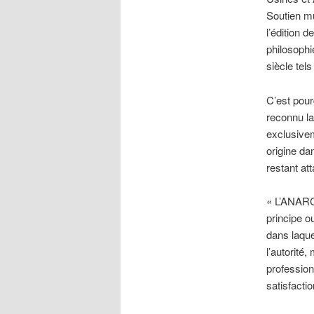
Soutien mu
l’édition 
philosophi
siècle te
C’est pour
reconnu la
exclusive
origine da
restant at
« L’ANARCH
principe o
dans laque
l’autorité,
profession
satisfactio