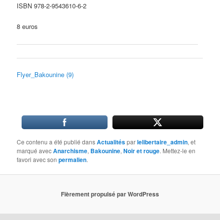
ISBN 978-2-9543610-6-2
8 euros
Flyer_Bakounine (9)
Ce contenu a été publié dans
Actualités
par
lelibertaire_admin
, et
marqué avec
Anarchisme
,
Bakounine
,
Noir et rouge
. Mettez-le en
favori avec son
permalien
.
Fièrement propulsé par WordPress