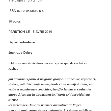
118 pages | 15 x 21 cm
ISBN 978-2-9543610-5-5
10 euros
PARUTION LE 15 AVRIl 2014
Départ volontaire
Jean-Luc Debry
Odile est assistante dans une entreprise qui, de rachat en
rachat,
fait désormais partie d’un grand groupe. Elle écoute, regarde et,
sidérée, voit l’idéologie managériale et ses manifestations, son
verbe et sa puissance coercitive, étouffer les uns et exalter les
autres. Alors que la disparition de l’esprit critique réduit au
silence
les incrédules, Odile est nommée animatrice de l’open
space où sont regroupées les assistantes. C’est ainsi qu’elle se