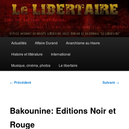
Aller
au
contenu
principal
Le Libertaire
Menu
Actualités
Affaire Durand
Anarchisme au Havre
principal
Histoire et littérature
International
Musique, cinéma, photos
Le libertaire
Navigation
←
Précédent
Suivant
→
des
articles
Bakounine: Editions Noir et
Rouge