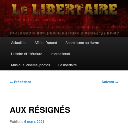
Aller
au
contenu
principal
Le Libertaire
Menu
Actualités
Affaire Durand
Anarchisme au Havre
principal
Histoire et littérature
International
Musique, cinéma, photos
Le libertaire
Navigation
←
Précédent
Suivant
→
des
articles
AUX RÉSIGNÉS
Publié le
6 mars 2021