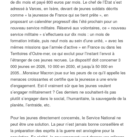
de dix mois et payé 800 euros par mois. Le chef de l’Etat s’est
adressé à Varces, en Isère, devant de jeunes soldats décrits
comme « la jeunesse de France qui se tient prête », en
proposant un calendrier progressif dès l’été prochain pour un
nouveau service militaire. Réservé aux volontaires, ce « nouveau
service militaire » s’effectuera sur dix mois : un mois de
formation initiale, puis neuf mois au sein d’une unité, « avec les
mêmes missions que l’armée d’active » en France ou dans les
Territoires d’Outre-mer, ce qui exclut pour l’instant l’envoi à
l’étranger de ces jeunes recrues. Le dispositif doit concerner 3
000 jeunes en 2026, 10 000 en 2030, et jusqu’à 50 000 en
2035…Monsieur Macron joue sur les peurs de ce qu’il appelle les
menaces croissantes et certifie que la jeunesse a une envie
d’engagement. Est-il vraiment sûr que les jeunes veulent
s’engager militairement ? Ces derniers ne souhaitent-ils pas
plutôt s’engager dans le social, l’humanitaire, la sauvegarde de la
planète, l’entraide, etc.
Pour les jeunes directement concernés, le Service National ne
peut être une solution. La peur n’est jamais bonne conseillère et
la préparation des esprits à la guerre est anxiogène pour la
population. En réalité, le gouvernement veut donner une rallonge