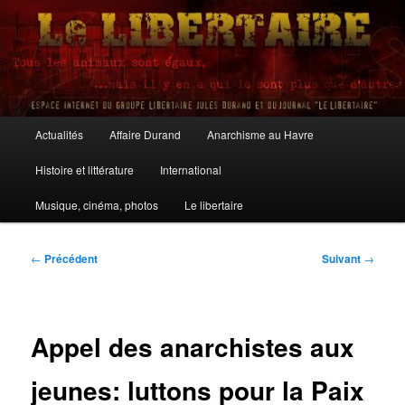
Aller
au
contenu
principal
Le Libertaire
Menu
Actualités
Affaire Durand
Anarchisme au Havre
principal
Histoire et littérature
International
Musique, cinéma, photos
Le libertaire
Navigation
←
Précédent
Suivant
→
des
articles
Appel des anarchistes aux
jeunes: luttons pour la Paix