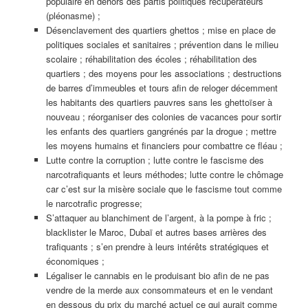
populaire en dehors des partis politiques récupérateurs
(pléonasme) ;
Désenclavement des quartiers ghettos ; mise en place de
politiques sociales et sanitaires ; prévention dans le milieu
scolaire ; réhabilitation des écoles ; réhabilitation des
quartiers ; des moyens pour les associations ; destructions
de barres d’immeubles et tours afin de reloger décemment
les habitants des quartiers pauvres sans les ghettoïser à
nouveau ; réorganiser des colonies de vacances pour sortir
les enfants des quartiers gangrénés par la drogue ; mettre
les moyens humains et financiers pour combattre ce fléau ;
Lutte contre la corruption ; lutte contre le fascisme des
narcotrafiquants et leurs méthodes; lutte contre le chômage
car c’est sur la misère sociale que le fascisme tout comme
le narcotrafic progresse;
S’attaquer au blanchiment de l’argent, à la pompe à fric ;
blacklister le Maroc, Dubaï et autres bases arrières des
trafiquants ; s’en prendre à leurs intérêts stratégiques et
économiques ;
Légaliser le cannabis en le produisant bio afin de ne pas
vendre de la merde aux consommateurs et en le vendant
en dessous du prix du marché actuel ce qui aurait comme