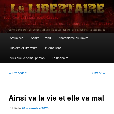
Aller
au
contenu
principal
Le Libertaire
Menu
Actualités
Affaire Durand
Anarchisme au Havre
principal
Histoire et littérature
International
Musique, cinéma, photos
Le libertaire
Navigation
←
Précédent
Suivant
→
des
articles
Ainsi va la vie et elle va mal
Publié le
20 novembre 2025