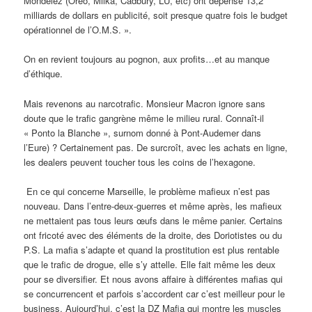
Mondelez (Oréo, Milka, Cadbury, LU, etc) ont dépensé 13,2
milliards de dollars en publicité, soit presque quatre fois le budget
opérationnel de l’O.M.S. ».
On en revient toujours au pognon, aux profits…et au manque
d’éthique.
Mais revenons au narcotrafic. Monsieur Macron ignore sans
doute que le trafic gangrène même le milieu rural. Connaît-il
« Ponto la Blanche », surnom donné à Pont-Audemer dans
l’Eure) ? Certainement pas. De surcroît, avec les achats en ligne,
les dealers peuvent toucher tous les coins de l’hexagone.
En ce qui concerne Marseille, le problème mafieux n’est pas
nouveau. Dans l’entre-deux-guerres et même après, les mafieux
ne mettaient pas tous leurs œufs dans le même panier. Certains
ont fricoté avec des éléments de la droite, des Doriotistes ou du
P.S. La mafia s’adapte et quand la prostitution est plus rentable
que le trafic de drogue, elle s’y attelle. Elle fait même les deux
pour se diversifier. Et nous avons affaire à différentes mafias qui
se concurrencent et parfois s’accordent car c’est meilleur pour le
business. Aujourd’hui, c’est la DZ Mafia qui montre les muscles