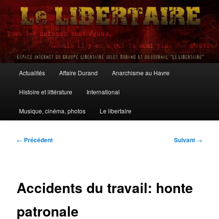
Aller
au
contenu
principal
Le Libertaire
Menu
Actualités
Affaire Durand
Anarchisme au Havre
principal
Histoire et littérature
International
Musique, cinéma, photos
Le libertaire
Navigation
←
Précédent
Suivant
→
des
articles
Accidents du travail: honte
patronale