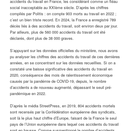
accidents du travail en France, les considérant comme un fléau
social inacceptable au XXIème siècle. D’après les chiffres
compilés par Politis : on compte 903 morts au travail en 2022 ;
c’est un bien triste record. En 2024, la France a enregistré 789
décès liés à des accidents du travail, soit environ deux par jour.
Par ailleurs, plus de 560 000 accidents du travail ont été
déclarés, dont plus de 38 000 graves.
S’appuyant sur les données officielles du ministère, nous avons
pu analyser les chiffres des accidents du travail de ces dernières
années, en se concentrant sur les données recueillies. Si on a
constaté une baisse significative des accidents du travail en
2020, conséquence des mois de ralentissement économique
causés par la pandémie de COVID-19, depuis, le nombre
d’accidents a de nouveau augmenté, dépassant le seuil pré-
pandémique en 2022.
D’après le média StreetPress, en 2019, 804 accidents mortels
sont recensés par la Confédération européenne des syndicats,
soit là le plus haut chiffre d’Europe, faisant de la France le seul
pays de l’Union européenne dans lequel ces accidents du travail
sont en hausse. Comme susmentionné le nombre d’accidents