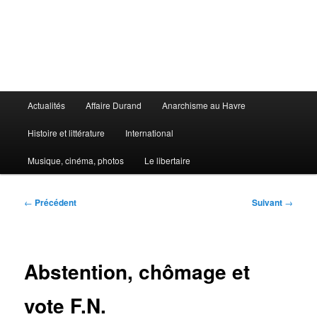
Aller
au
contenu
principal
Le Libertaire
Menu
Actualités
Affaire Durand
Anarchisme au Havre
principal
Histoire et littérature
International
Musique, cinéma, photos
Le libertaire
Navigation
←
Précédent
Suivant
→
des
articles
Abstention, chômage et
vote F.N.